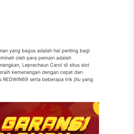
nan yang bagus adalah hal penting bagi
minati oleh para pemain adalah
ngkan, Leprechaun Carol di situs slot
 meraih kemenangan dengan cepat dan
 REDWIN69 serta beberapa trik jitu yang