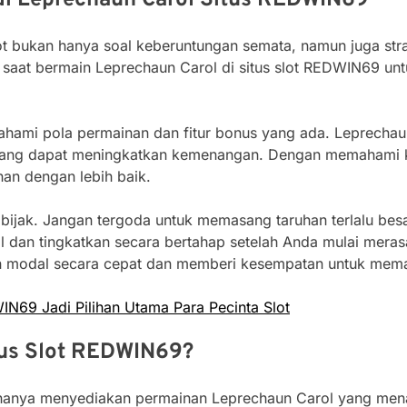
di Leprechaun Carol Situs REDWIN69
 bukan hanya soal keberuntungan semata, namun juga strate
an saat bermain Leprechaun Carol di situs slot REDWIN69 
ami pola permainan dan fitur bonus yang ada. Leprechaun C
 yang dapat meningkatkan kemenangan. Dengan memahami kap
han dengan lebih baik.
bijak. Jangan tergoda untuk memasang taruhan terlalu bes
l dan tingkatkan secara bertahap setelah Anda mulai meras
an modal secara cepat dan memberi kesempatan untuk mem
WIN69 Jadi Pilihan Utama Para Pecinta Slot
tus Slot REDWIN69?
hanya menyediakan permainan Leprechaun Carol yang mena