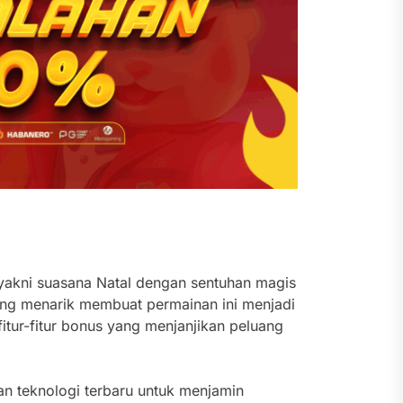
 yakni suasana Natal dengan sentuhan magis
ang menarik membuat permainan ini menjadi
itur-fitur bonus yang menjanjikan peluang
an teknologi terbaru untuk menjamin