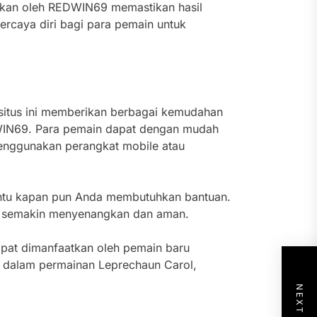
kan oleh REDWIN69 memastikan hasil
ercaya diri bagi para pemain untuk
situs ini memberikan berbagai kemudahan
DWIN69. Para pemain dapat dengan mudah
enggunakan perangkat mobile atau
antu kapan pun Anda membutuhkan bantuan.
69 semakin menyenangkan dan aman.
pat dimanfaatkan oleh pemain baru
 dalam permainan Leprechaun Carol,