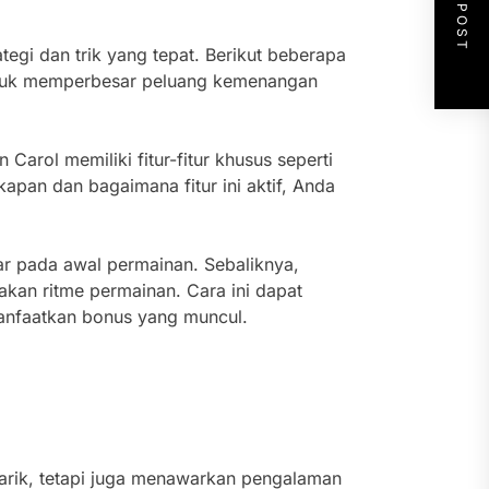
NEXT POST
gi dan trik yang tepat. Berikut beberapa
untuk memperbesar peluang kemenangan
arol memiliki fitur-fitur khusus seperti
an dan bagaimana fitur ini aktif, Anda
ar pada awal permainan. Sebaliknya,
akan ritme permainan. Cara ini dapat
anfaatkan bonus yang muncul.
rik, tetapi juga menawarkan pengalaman