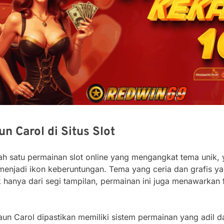
 Carol di Situs Slot
ah satu permainan slot online yang mengangkat tema unik,
menjadi ikon keberuntungan. Tema yang ceria dan grafis y
 hanya dari segi tampilan, permainan ini juga menawarkan f
un Carol dipastikan memiliki sistem permainan yang adil d