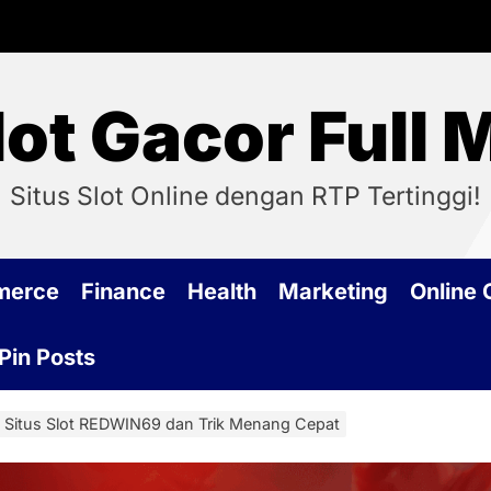
ot Gacor Full
Situs Slot Online dengan RTP Tertinggi!
merce
Finance
Health
Marketing
Online
Pin Posts
 Situs Slot REDWIN69 dan Trik Menang Cepat