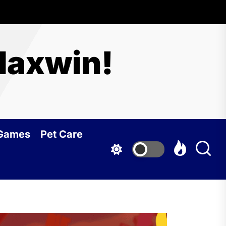
 Maxwin!
 Games
Pet Care