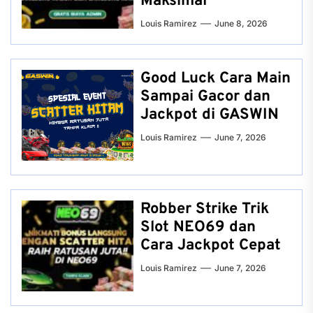
Maksimal
Louis Ramirez
June 8, 2026
Good Luck Cara Main
Sampai Gacor dan
Jackpot di GASWIN
Louis Ramirez
June 7, 2026
Robber Strike Trik
Slot NEO69 dan
Cara Jackpot Cepat
Louis Ramirez
June 7, 2026