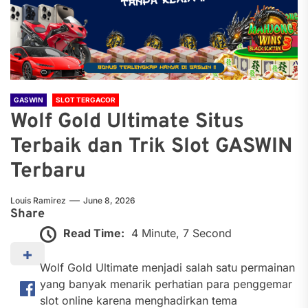
GASWIN
SLOT TERGACOR
Wolf Gold Ultimate Situs
Terbaik dan Trik Slot GASWIN
Terbaru
Louis Ramirez
June 8, 2026
Share
Read Time:
4 Minute, 7 Second
Wolf Gold Ultimate menjadi salah satu permainan
yang banyak menarik perhatian para penggemar
slot online karena menghadirkan tema