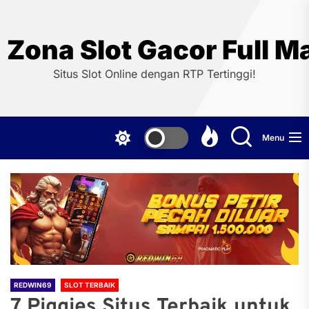
Skip
to
the
Zona Slot Gacor Full M
content
Situs Slot Online dengan RTP Tertinggi!
Menu
REDWIN69
SLOT TERBAIK
7 Piggies Situs Terbaik untuk