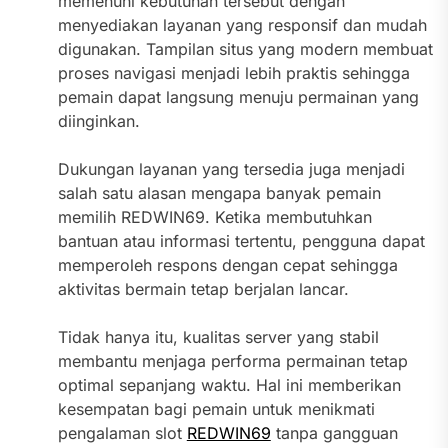
memenuhi kebutuhan tersebut dengan
menyediakan layanan yang responsif dan mudah
digunakan. Tampilan situs yang modern membuat
proses navigasi menjadi lebih praktis sehingga
pemain dapat langsung menuju permainan yang
diinginkan.
Dukungan layanan yang tersedia juga menjadi
salah satu alasan mengapa banyak pemain
memilih REDWIN69. Ketika membutuhkan
bantuan atau informasi tertentu, pengguna dapat
memperoleh respons dengan cepat sehingga
aktivitas bermain tetap berjalan lancar.
Tidak hanya itu, kualitas server yang stabil
membantu menjaga performa permainan tetap
optimal sepanjang waktu. Hal ini memberikan
kesempatan bagi pemain untuk menikmati
pengalaman slot
REDWIN69
tanpa gangguan