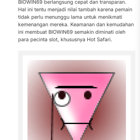
BIOWIN69 berlangsung cepat dan transparan.
Hal ini tentu menjadi nilai tambah karena pemain
tidak perlu menunggu lama untuk menikmati
kemenangan mereka. Keamanan dan kemudahan
ini membuat BIOWIN69 semakin diminati oleh
para pecinta slot, khususnya Hot Safari.