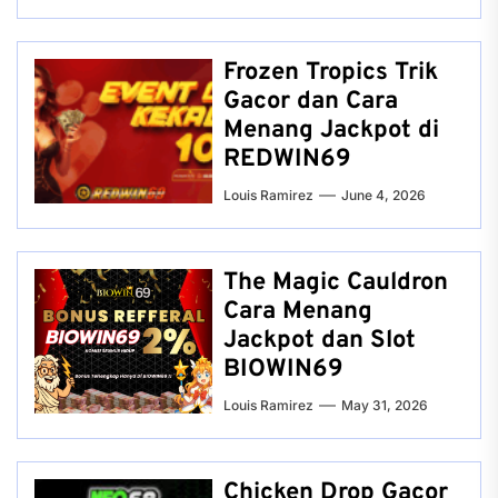
Frozen Tropics Trik
Gacor dan Cara
Menang Jackpot di
REDWIN69
Louis Ramirez
June 4, 2026
The Magic Cauldron
Cara Menang
Jackpot dan Slot
BIOWIN69
Louis Ramirez
May 31, 2026
Chicken Drop Gacor