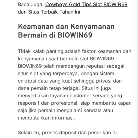
Baca Juga:
Cowboys Gold Tips Slot BIOWIN69
dan Situs Terbaik Tahun Ini
Keamanan dan Kenyamanan
Bermain di BIOWIN69
Tidak kalah penting adalah faktor keamanan dan
kenyamanan saat bermain slot BIOWIN69.
BIOWIN69 telah membangun reputasi sebagai
situs slot yang terpercaya, dengan sistem
enkripsi data yang kuat sehingga privasi dan
dana pemain tetap terjaga. Situs ini juga
menyediakan layanan customer service yang
responsif dan profesional, siap membantu kapan
saja jika pemain mengalami kendala atau
membutuhkan informasi.
Selain itu, proses deposit dan penarikan di