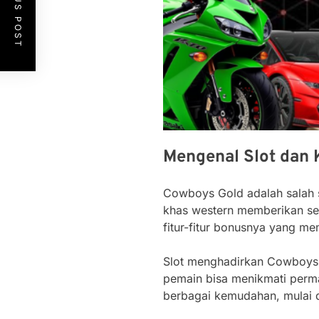
PREVIOUS POST
Mengenal Slot dan
Cowboys Gold adalah salah s
khas western memberikan sen
fitur-fitur bonusnya yang 
Slot menghadirkan Cowboys G
pemain bisa menikmati perma
berbagai kemudahan, mulai d