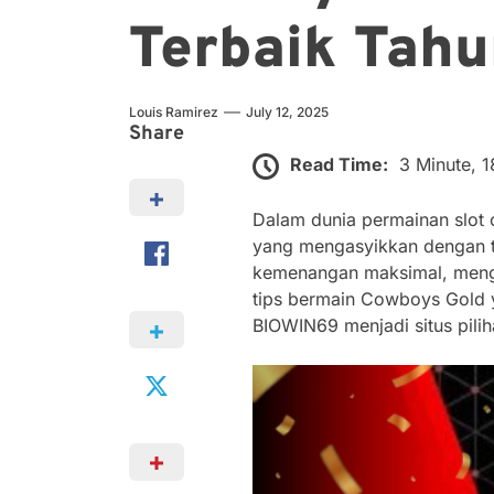
Terbaik Tahu
Louis Ramirez
July 12, 2025
Share
Read Time:
3 Minute, 
Dalam dunia permainan slot
yang mengasyikkan dengan t
kemenangan maksimal, menget
tips bermain Cowboys Gold 
BIOWIN69 menjadi situs pilih