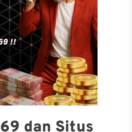
69 dan Situs