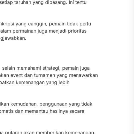
etiap taruhan yang dipasang. Ini tentu
kripsi yang canggih, pemain tidak perlu
alam permainan juga menjadi prioritas
ungjawabkan.
selain memahami strategi, pemain juga
adakan event dan turnamen yang menawarkan
apatkan kemenangan yang lebih
berikan kemudahan, penggunaan yang tidak
tomatis dan memantau hasilnya secara
mua putaran akan memberikan kemenangan,