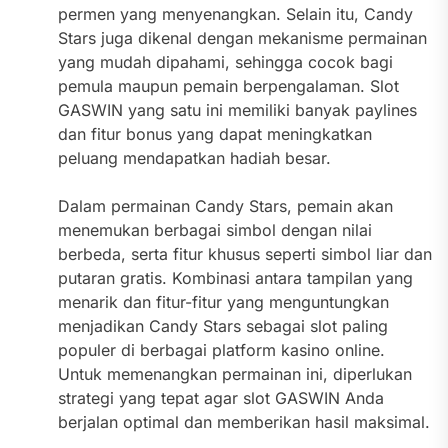
permen yang menyenangkan. Selain itu, Candy
Stars juga dikenal dengan mekanisme permainan
yang mudah dipahami, sehingga cocok bagi
pemula maupun pemain berpengalaman. Slot
GASWIN yang satu ini memiliki banyak paylines
dan fitur bonus yang dapat meningkatkan
peluang mendapatkan hadiah besar.
Dalam permainan Candy Stars, pemain akan
menemukan berbagai simbol dengan nilai
berbeda, serta fitur khusus seperti simbol liar dan
putaran gratis. Kombinasi antara tampilan yang
menarik dan fitur-fitur yang menguntungkan
menjadikan Candy Stars sebagai slot paling
populer di berbagai platform kasino online.
Untuk memenangkan permainan ini, diperlukan
strategi yang tepat agar slot GASWIN Anda
berjalan optimal dan memberikan hasil maksimal.