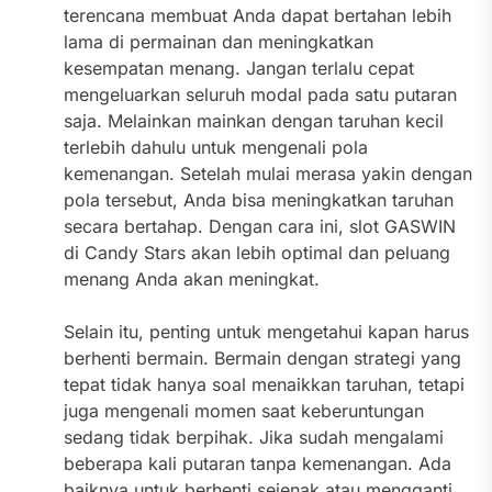
terencana membuat Anda dapat bertahan lebih
lama di permainan dan meningkatkan
kesempatan menang. Jangan terlalu cepat
mengeluarkan seluruh modal pada satu putaran
saja. Melainkan mainkan dengan taruhan kecil
terlebih dahulu untuk mengenali pola
kemenangan. Setelah mulai merasa yakin dengan
pola tersebut, Anda bisa meningkatkan taruhan
secara bertahap. Dengan cara ini, slot GASWIN
di Candy Stars akan lebih optimal dan peluang
menang Anda akan meningkat.
Selain itu, penting untuk mengetahui kapan harus
berhenti bermain. Bermain dengan strategi yang
tepat tidak hanya soal menaikkan taruhan, tetapi
juga mengenali momen saat keberuntungan
sedang tidak berpihak. Jika sudah mengalami
beberapa kali putaran tanpa kemenangan. Ada
baiknya untuk berhenti sejenak atau mengganti