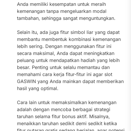
Anda memiliki kesempatan untuk meraih
kemenangan tanpa mengeluarkan modal
tambahan, sehingga sangat menguntungkan.
Selain itu, ada juga fitur simbol liar yang dapat
membantu membentuk kombinasi kemenangan
lebih sering. Dengan menggunakan fitur ini
secara maksimal, Anda dapat meningkatkan
peluang untuk mendapatkan hadiah yang lebih
besar. Penting untuk selalu memantau dan
memahami cara kerja fitur-fitur ini agar slot
GASWIN yang Anda mainkan dapat memberikan
hasil yang optimal.
Cara lain untuk memaksimalkan kemenangan
adalah dengan mencoba berbagai strategi
taruhan selama fitur bonus aktif. Misalnya,
menaikkan taruhan sedikit demi sedikit ketika
fitur putaran gratis sedang berjalan, agar potensi