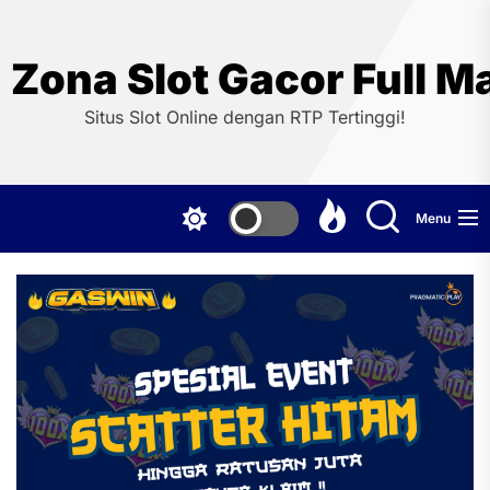
Skip
to
the
Zona Slot Gacor Full M
content
Situs Slot Online dengan RTP Tertinggi!
Menu