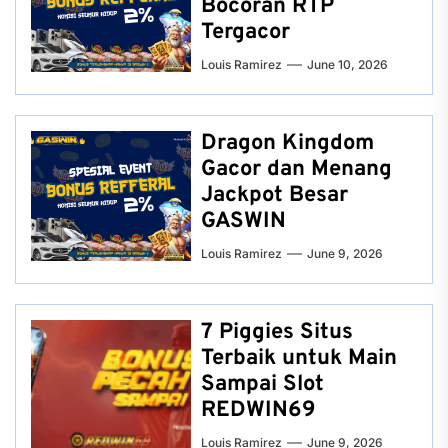
Bocoran RTP
Tergacor
Louis Ramirez
June 10, 2026
Dragon Kingdom
Gacor dan Menang
Jackpot Besar
GASWIN
Louis Ramirez
June 9, 2026
7 Piggies Situs
Terbaik untuk Main
Sampai Slot
REDWIN69
Louis Ramirez
June 9, 2026