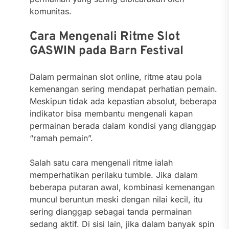
komunitas.
Cara Mengenali Ritme Slot
GASWIN pada Barn Festival
Dalam permainan slot online, ritme atau pola
kemenangan sering mendapat perhatian pemain.
Meskipun tidak ada kepastian absolut, beberapa
indikator bisa membantu mengenali kapan
permainan berada dalam kondisi yang dianggap
“ramah pemain”.
Salah satu cara mengenali ritme ialah
memperhatikan perilaku tumble. Jika dalam
beberapa putaran awal, kombinasi kemenangan
muncul beruntun meski dengan nilai kecil, itu
sering dianggap sebagai tanda permainan
sedang aktif. Di sisi lain, jika dalam banyak spin