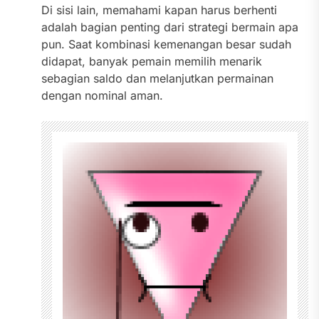
Di sisi lain, memahami kapan harus berhenti
adalah bagian penting dari strategi bermain apa
pun. Saat kombinasi kemenangan besar sudah
didapat, banyak pemain memilih menarik
sebagian saldo dan melanjutkan permainan
dengan nominal aman.