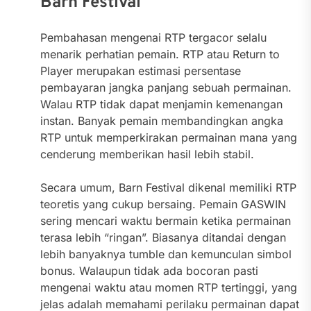
Barn Festival
Pembahasan mengenai RTP tergacor selalu
menarik perhatian pemain. RTP atau Return to
Player merupakan estimasi persentase
pembayaran jangka panjang sebuah permainan.
Walau RTP tidak dapat menjamin kemenangan
instan. Banyak pemain membandingkan angka
RTP untuk memperkirakan permainan mana yang
cenderung memberikan hasil lebih stabil.
Secara umum, Barn Festival dikenal memiliki RTP
teoretis yang cukup bersaing. Pemain GASWIN
sering mencari waktu bermain ketika permainan
terasa lebih “ringan”. Biasanya ditandai dengan
lebih banyaknya tumble dan kemunculan simbol
bonus. Walaupun tidak ada bocoran pasti
mengenai waktu atau momen RTP tertinggi, yang
jelas adalah memahami perilaku permainan dapat