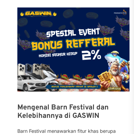
Mengenal Barn Festival dan
Kelebihannya di GASWIN
Barn Festival menawarkan fitur khas berupa