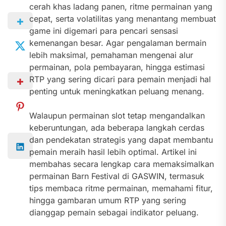
cerah khas ladang panen, ritme permainan yang
cepat, serta volatilitas yang menantang membuat
game ini digemari para pencari sensasi
kemenangan besar. Agar pengalaman bermain
lebih maksimal, pemahaman mengenai alur
permainan, pola pembayaran, hingga estimasi
RTP yang sering dicari para pemain menjadi hal
penting untuk meningkatkan peluang menang.
Walaupun permainan slot tetap mengandalkan
keberuntungan, ada beberapa langkah cerdas
dan pendekatan strategis yang dapat membantu
pemain meraih hasil lebih optimal. Artikel ini
membahas secara lengkap cara memaksimalkan
permainan Barn Festival di GASWIN, termasuk
tips membaca ritme permainan, memahami fitur,
hingga gambaran umum RTP yang sering
dianggap pemain sebagai indikator peluang.