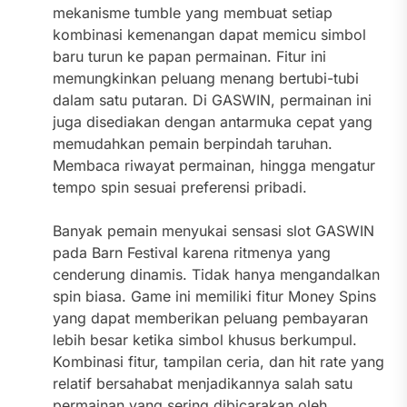
mekanisme tumble yang membuat setiap
kombinasi kemenangan dapat memicu simbol
baru turun ke papan permainan. Fitur ini
memungkinkan peluang menang bertubi-tubi
dalam satu putaran. Di GASWIN, permainan ini
juga disediakan dengan antarmuka cepat yang
memudahkan pemain berpindah taruhan.
Membaca riwayat permainan, hingga mengatur
tempo spin sesuai preferensi pribadi.
Banyak pemain menyukai sensasi slot GASWIN
pada Barn Festival karena ritmenya yang
cenderung dinamis. Tidak hanya mengandalkan
spin biasa. Game ini memiliki fitur Money Spins
yang dapat memberikan peluang pembayaran
lebih besar ketika simbol khusus berkumpul.
Kombinasi fitur, tampilan ceria, dan hit rate yang
relatif bersahabat menjadikannya salah satu
permainan yang sering dibicarakan oleh