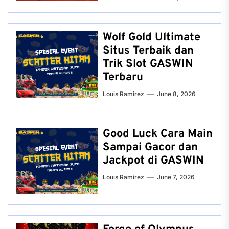
Wolf Gold Ultimate
Situs Terbaik dan
Trik Slot GASWIN
Terbaru
Louis Ramirez
June 8, 2026
Good Luck Cara Main
Sampai Gacor dan
Jackpot di GASWIN
Louis Ramirez
June 7, 2026