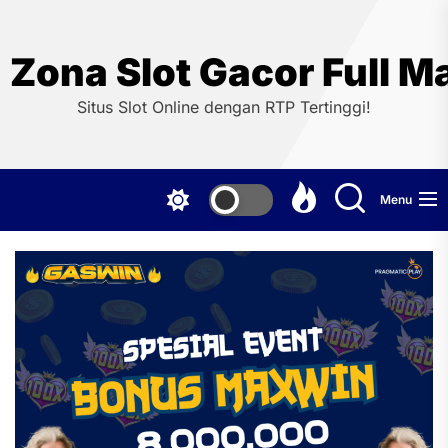
Skip
to
the
Zona Slot Gacor Full M
content
Situs Slot Online dengan RTP Tertinggi!
Menu