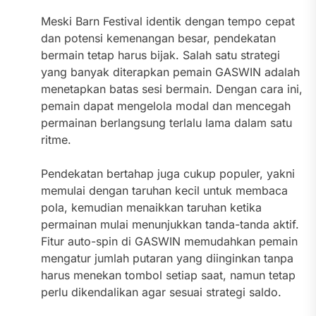
Meski Barn Festival identik dengan tempo cepat
dan potensi kemenangan besar, pendekatan
bermain tetap harus bijak. Salah satu strategi
yang banyak diterapkan pemain GASWIN adalah
menetapkan batas sesi bermain. Dengan cara ini,
pemain dapat mengelola modal dan mencegah
permainan berlangsung terlalu lama dalam satu
ritme.
Pendekatan bertahap juga cukup populer, yakni
memulai dengan taruhan kecil untuk membaca
pola, kemudian menaikkan taruhan ketika
permainan mulai menunjukkan tanda-tanda aktif.
Fitur auto-spin di GASWIN memudahkan pemain
mengatur jumlah putaran yang diinginkan tanpa
harus menekan tombol setiap saat, namun tetap
perlu dikendalikan agar sesuai strategi saldo.