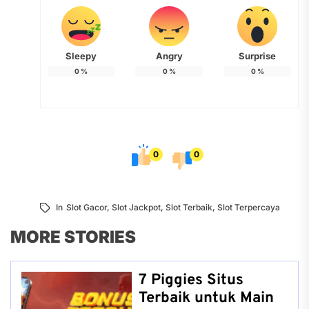
Sleepy
Angry
Surprise
0
%
0
%
0
%
0
0
In
Slot Gacor
,
Slot Jackpot
,
Slot Terbaik
,
Slot Terpercaya
MORE STORIES
7 Piggies Situs
Terbaik untuk Main