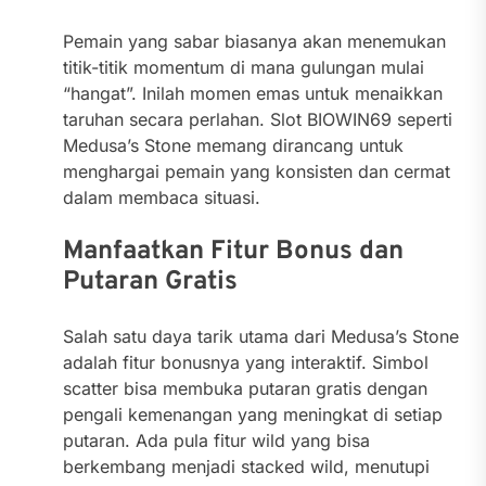
Pemain yang sabar biasanya akan menemukan
titik-titik momentum di mana gulungan mulai
“hangat”. Inilah momen emas untuk menaikkan
taruhan secara perlahan. Slot BIOWIN69 seperti
Medusa’s Stone memang dirancang untuk
menghargai pemain yang konsisten dan cermat
dalam membaca situasi.
Manfaatkan Fitur Bonus dan
Putaran Gratis
Salah satu daya tarik utama dari Medusa’s Stone
adalah fitur bonusnya yang interaktif. Simbol
scatter bisa membuka putaran gratis dengan
pengali kemenangan yang meningkat di setiap
putaran. Ada pula fitur wild yang bisa
berkembang menjadi stacked wild, menutupi