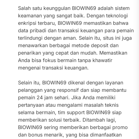
Salah satu keunggulan BIOWIN69 adalah sistem
keamanan yang sangat baik. Dengan teknologi
enkripsi terbaru, BIOWIN69 memastikan bahwa
data pribadi dan transaksi keuangan para pemain
terlindungi dengan aman. Selain itu, situs ini juga
menawarkan berbagai metode deposit dan
penarikan yang cepat dan mudah. Memastikan
Anda bisa fokus bermain tanpa khawatir
mengenai transaksi keuangan.
Selain itu, BIOWIN69 dikenal dengan layanan
pelanggan yang responsif dan siap membantu
pemain 24 jam sehari. Jika Anda memiliki
pertanyaan atau mengalami masalah teknis
selama bermain, tim support BIOWIN69 siap
memberikan solusi terbaik. Ditambah lagi,
BIOWIN69 sering memberikan berbagai promo
dan bonus menarik, yang bisa dimanfaatkan