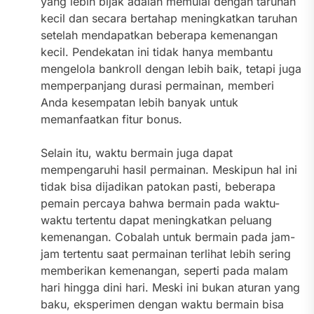
yang lebih bijak adalah memulai dengan taruhan
kecil dan secara bertahap meningkatkan taruhan
setelah mendapatkan beberapa kemenangan
kecil. Pendekatan ini tidak hanya membantu
mengelola bankroll dengan lebih baik, tetapi juga
memperpanjang durasi permainan, memberi
Anda kesempatan lebih banyak untuk
memanfaatkan fitur bonus.
Selain itu, waktu bermain juga dapat
mempengaruhi hasil permainan. Meskipun hal ini
tidak bisa dijadikan patokan pasti, beberapa
pemain percaya bahwa bermain pada waktu-
waktu tertentu dapat meningkatkan peluang
kemenangan. Cobalah untuk bermain pada jam-
jam tertentu saat permainan terlihat lebih sering
memberikan kemenangan, seperti pada malam
hari hingga dini hari. Meski ini bukan aturan yang
baku, eksperimen dengan waktu bermain bisa