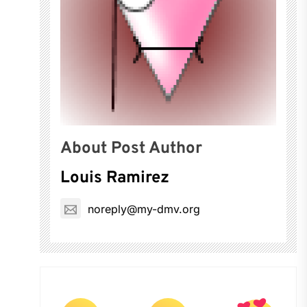
About Post Author
Louis Ramirez
noreply@my-dmv.org