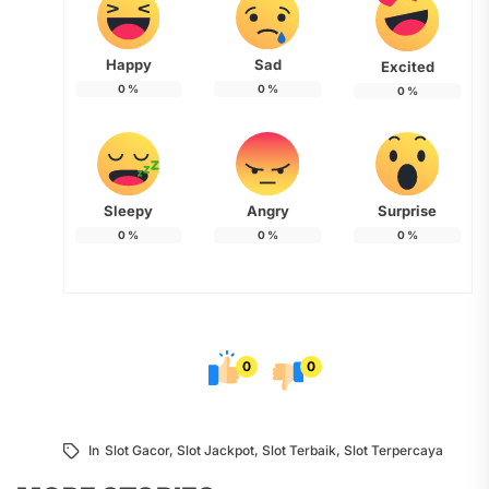
Happy
Sad
Excited
0
%
0
%
0
%
Sleepy
Angry
Surprise
0
%
0
%
0
%
0
0
In
Slot Gacor
,
Slot Jackpot
,
Slot Terbaik
,
Slot Terpercaya