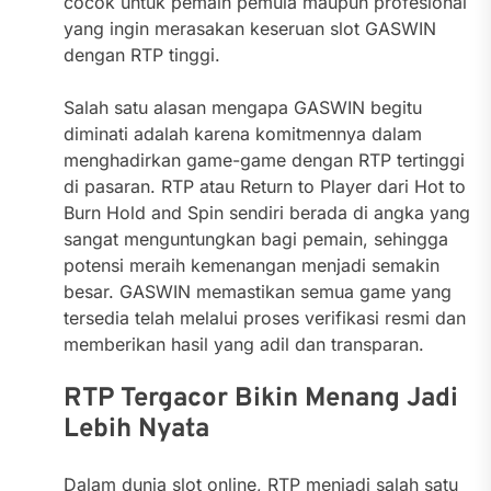
cocok untuk pemain pemula maupun profesional
yang ingin merasakan keseruan slot GASWIN
dengan RTP tinggi.
Salah satu alasan mengapa GASWIN begitu
diminati adalah karena komitmennya dalam
menghadirkan game-game dengan RTP tertinggi
di pasaran. RTP atau Return to Player dari Hot to
Burn Hold and Spin sendiri berada di angka yang
sangat menguntungkan bagi pemain, sehingga
potensi meraih kemenangan menjadi semakin
besar. GASWIN memastikan semua game yang
tersedia telah melalui proses verifikasi resmi dan
memberikan hasil yang adil dan transparan.
RTP Tergacor Bikin Menang Jadi
Lebih Nyata
Dalam dunia slot online, RTP menjadi salah satu