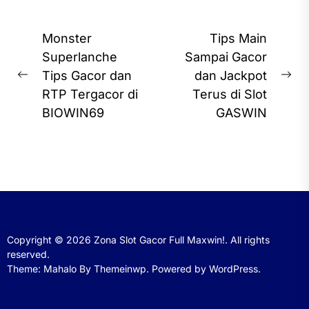
Post
Monster
Tips Main
navigation
Superlanche
Sampai Gacor
Tips Gacor dan
dan Jackpot
Previous
Ne
RTP Tergacor di
Terus di Slot
post:
pos
BIOWIN69
GASWIN
Copyright © 2026
Zona Slot Gacor Full Maxwin!.
All rights
reserved.
Theme: Mahalo By
Themeinwp.
Powered by
WordPress.