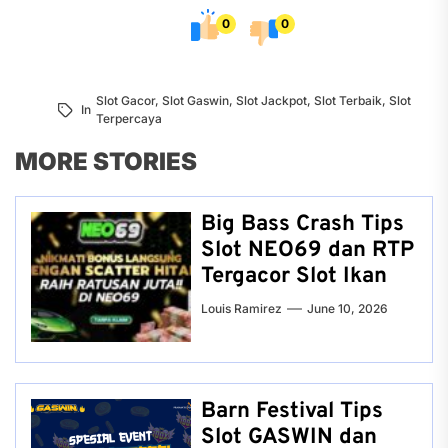
0
0
Slot Gacor
,
Slot Gaswin
,
Slot Jackpot
,
Slot Terbaik
,
Slot
In
Terpercaya
MORE STORIES
Big Bass Crash Tips
Slot NEO69 dan RTP
Tergacor Slot Ikan
Louis Ramirez
June 10, 2026
Barn Festival Tips
Slot GASWIN dan