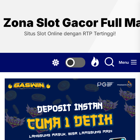
Skip
to
the
Zona Slot Gacor Full M
content
Situs Slot Online dengan RTP Tertinggi!
Menu