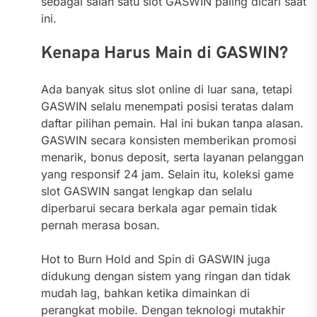
sebagai salah satu slot GASWIN paling dicari saat
ini.
Kenapa Harus Main di GASWIN?
Ada banyak situs slot online di luar sana, tetapi
GASWIN selalu menempati posisi teratas dalam
daftar pilihan pemain. Hal ini bukan tanpa alasan.
GASWIN secara konsisten memberikan promosi
menarik, bonus deposit, serta layanan pelanggan
yang responsif 24 jam. Selain itu, koleksi game
slot GASWIN sangat lengkap dan selalu
diperbarui secara berkala agar pemain tidak
pernah merasa bosan.
Hot to Burn Hold and Spin di GASWIN juga
didukung dengan sistem yang ringan dan tidak
mudah lag, bahkan ketika dimainkan di
perangkat mobile. Dengan teknologi mutakhir