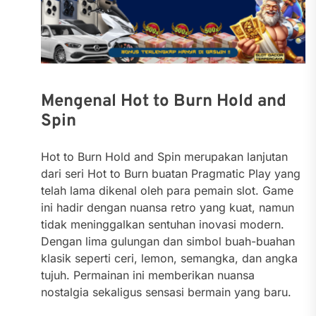
Mengenal Hot to Burn Hold and
Spin
Hot to Burn Hold and Spin merupakan lanjutan
dari seri Hot to Burn buatan Pragmatic Play yang
telah lama dikenal oleh para pemain slot. Game
ini hadir dengan nuansa retro yang kuat, namun
tidak meninggalkan sentuhan inovasi modern.
Dengan lima gulungan dan simbol buah-buahan
klasik seperti ceri, lemon, semangka, dan angka
tujuh. Permainan ini memberikan nuansa
nostalgia sekaligus sensasi bermain yang baru.