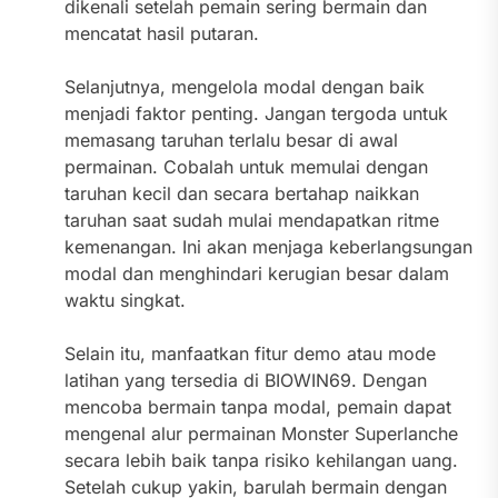
dikenali setelah pemain sering bermain dan
mencatat hasil putaran.
Selanjutnya, mengelola modal dengan baik
menjadi faktor penting. Jangan tergoda untuk
memasang taruhan terlalu besar di awal
permainan. Cobalah untuk memulai dengan
taruhan kecil dan secara bertahap naikkan
taruhan saat sudah mulai mendapatkan ritme
kemenangan. Ini akan menjaga keberlangsungan
modal dan menghindari kerugian besar dalam
waktu singkat.
Selain itu, manfaatkan fitur demo atau mode
latihan yang tersedia di BIOWIN69. Dengan
mencoba bermain tanpa modal, pemain dapat
mengenal alur permainan Monster Superlanche
secara lebih baik tanpa risiko kehilangan uang.
Setelah cukup yakin, barulah bermain dengan