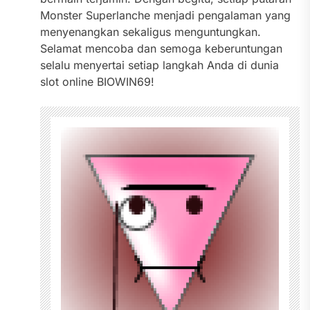
Monster Superlanche menjadi pengalaman yang
menyenangkan sekaligus menguntungkan.
Selamat mencoba dan semoga keberuntungan
selalu menyertai setiap langkah Anda di dunia
slot online BIOWIN69!