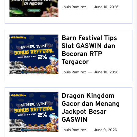
Louis Ramirez
June 10, 2026
Barn Festival Tips
Slot GASWIN dan
Bocoran RTP
Tergacor
Louis Ramirez
June 10, 2026
Dragon Kingdom
Gacor dan Menang
Jackpot Besar
GASWIN
Louis Ramirez
June 9, 2026