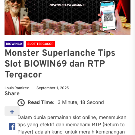
BIOWIN69
SLOT TERGACOR
Monster Superlanche Tips
Slot BIOWIN69 dan RTP
Tergacor
Louis Ramirez
September 1, 2025
Share
Read Time:
3 Minute, 18 Second
Dalam dunia permainan slot online, menemukan
tips yang efektif dan memahami RTP (Return to
Player) adalah kunci untuk meraih kemenangan