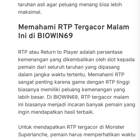
taruhan asli agar peluang menang bisa lebih
maksimal.
Memahami RTP Tergacor Malam
Ini di BIOWIN69
RTP atau Return to Player adalah persentase
kemenangan yang dikembalikan oleh slot kepada
pemain dari seluruh taruhan yang dipasang
dalam jangka waktu tertentu. Memahami RTP
sangat penting karena game dengan RTP tinggi
biasanya memiliki peluang kemenangan yang
lebih besar. Di BIOWIN69, RTP tergacor malam
ini biasanya menjadi incaran banyak pemain yang
ingin mendapatkan hasil terbaik.
Untuk mendapatkan RTP tergacor di Monster
Superlanche, pemain harus memperhatikan waktu