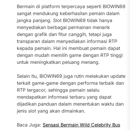
Bermain di platform terpercaya seperti BIOWIN69
sangat mendukung keberhasilan pemain dalam
jangka panjang. Slot BIOWIN69 tidak hanya
menyediakan berbagai permainan menarik
dengan grafik dan fitur canggih, tetapi juga
transparan dalam menyediakan informasi RTP
kepada pemain. Hal ini membuat pemain dapat
dengan mudah memilih game dengan RTP tinggi
untuk meningkatkan peluang menang.
Selain itu, BIOWIN69 juga rutin melakukan update
terkait game-game dengan performa terbaik dan
RTP tergacor, sehingga pemain selalu
mendapatkan informasi terbaru yang dapat
dijadikan panduan dalam menentukan waktu dan
jenis slot yang akan dimainkan.
Baca Juga:
Sensasi Bermain Wild Celebrity Bus