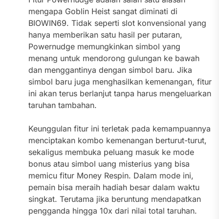
mengapa Goblin Heist sangat diminati di
BIOWIN69. Tidak seperti slot konvensional yang
hanya memberikan satu hasil per putaran,
Powernudge memungkinkan simbol yang
menang untuk mendorong gulungan ke bawah
dan menggantinya dengan simbol baru. Jika
simbol baru juga menghasilkan kemenangan, fitur
ini akan terus berlanjut tanpa harus mengeluarkan
taruhan tambahan.
Keunggulan fitur ini terletak pada kemampuannya
menciptakan kombo kemenangan berturut-turut,
sekaligus membuka peluang masuk ke mode
bonus atau simbol uang misterius yang bisa
memicu fitur Money Respin. Dalam mode ini,
pemain bisa meraih hadiah besar dalam waktu
singkat. Terutama jika beruntung mendapatkan
pengganda hingga 10x dari nilai total taruhan.