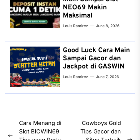
NEO69 Makin
Maksimal
Louis Ramirez
June 8, 2026
Good Luck Cara Main
Sampai Gacor dan
Jackpot di GASWIN
Louis Ramirez
June 7, 2026
Post
Cara Menang di
Cowboys Gold
navigation
Slot BIOWIN69
Tips Gacor dan
Previous
Tips yang Perlu
Situs Terbaik