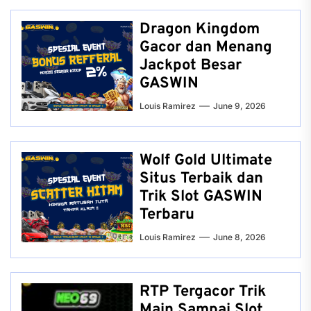
Dragon Kingdom
Gacor dan Menang
Jackpot Besar
GASWIN
Louis Ramirez
June 9, 2026
Wolf Gold Ultimate
Situs Terbaik dan
Trik Slot GASWIN
Terbaru
Louis Ramirez
June 8, 2026
RTP Tergacor Trik
Main Sampai Slot