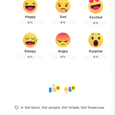
Happy
Sad
Excited
0
%
0
%
0
%
Sleepy
Angry
Surprise
0
%
0
%
0
%
0
0
In
Slot Gacor
,
Slot Jackpot
,
Slot Terbaik
,
Slot Terpercaya