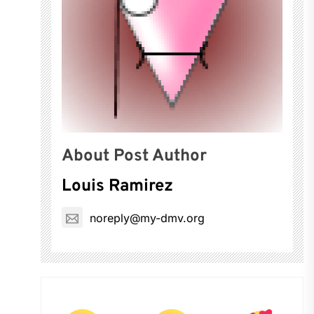
About Post Author
Louis Ramirez
noreply@my-dmv.org