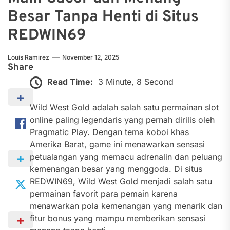
Besar Tanpa Henti di Situs
REDWIN69
Louis Ramirez
November 12, 2025
Share
Read Time:
3 Minute, 8 Second
Wild West Gold adalah salah satu permainan slot
online paling legendaris yang pernah dirilis oleh
Pragmatic Play. Dengan tema koboi khas
Amerika Barat, game ini menawarkan sensasi
petualangan yang memacu adrenalin dan peluang
kemenangan besar yang menggoda. Di situs
REDWIN69, Wild West Gold menjadi salah satu
permainan favorit para pemain karena
menawarkan pola kemenangan yang menarik dan
fitur bonus yang mampu memberikan sensasi