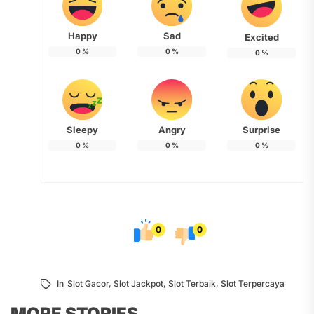
Happy
Sad
Excited
0
%
0
%
0
%
Sleepy
Angry
Surprise
0
%
0
%
0
%
0
0
In
Slot Gacor
,
Slot Jackpot
,
Slot Terbaik
,
Slot Terpercaya
MORE STORIES