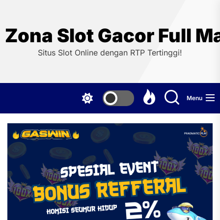
Skip
to
the
Zona Slot Gacor Full M
content
Situs Slot Online dengan RTP Tertinggi!
Menu