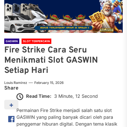
GASWIN
SLOT TERPERCAYA
Fire Strike Cara Seru
Menikmati Slot GASWIN
Setiap Hari
Louis Ramirez
February 15, 2026
Share
Read Time:
3 Minute, 12 Second
Permainan Fire Strike menjadi salah satu slot
GASWIN yang paling banyak dicari oleh para
penggemar hiburan digital. Dengan tema klasik