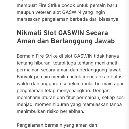
membuat Fire Strike cocok untuk pemain baru
maupun veteran slot GASWIN yang ingin
merasakan pengalaman berbeda dari biasanya.
Nikmati Slot GASWIN Secara
Aman dan Bertanggung Jawab
Bermain Fire Strike di slot GASWIN tidak hanya
tentang hiburan, tetapi juga tentang menikmati
permainan secara aman dan bertanggung jawab.
Banyak pemain memilih untuk menetapkan batas
waktu dan anggaran sebelum mulai bermain agar
pengalaman tetap menyenangkan. Dengan
memahami aturan dan fitur permainan, setiap sesi
menjadi momen hiburan yang memuaskan tanpa
menimbulkan risiko berlebihan.
Pengalaman bermain yang aman dan