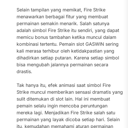
Selain tampilan yang memikat, Fire Strike
menawarkan berbagai fitur yang membuat
permainan semakin menarik. Salah satunya
adalah simbol Fire Strike itu sendiri, yang dapat
memicu bonus tambahan ketika muncul dalam
kombinasi tertentu. Pemain slot GASWIN sering
kali merasa terhibur oleh ketidakpastian yang
dihadirkan setiap putaran. Karena setiap simbol
bisa mengubah jalannya permainan secara
drastis.
Tak hanya itu, efek animasi saat simbol Fire
Strike muncul memberikan sensasi dramatis yang
sulit ditemukan di slot lain. Hal ini membuat
pemain selalu ingin mencoba peruntungan
mereka lagi. Menjadikan Fire Strike salah satu
permainan yang layak dicoba setiap hari. Selain
itu, kemudahan memahami aturan permainan