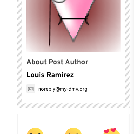
About Post Author
Louis Ramirez
noreply@my-dmv.org