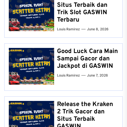
Situs Terbaik dan
Trik Slot GASWIN
Terbaru
Louis Ramirez
June 8, 2026
Good Luck Cara Main
Sampai Gacor dan
Jackpot di GASWIN
Louis Ramirez
June 7, 2026
Release the Kraken
2 Trik Gacor dan
Situs Terbaik
GASWIN