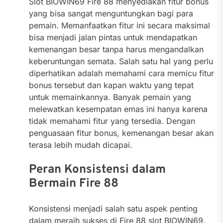
Slot BIOWIN69 Fire 88 menyediakan fitur bonus
yang bisa sangat menguntungkan bagi para
pemain. Memanfaatkan fitur ini secara maksimal
bisa menjadi jalan pintas untuk mendapatkan
kemenangan besar tanpa harus mengandalkan
keberuntungan semata. Salah satu hal yang perlu
diperhatikan adalah memahami cara memicu fitur
bonus tersebut dan kapan waktu yang tepat
untuk memainkannya. Banyak pemain yang
melewatkan kesempatan emas ini hanya karena
tidak memahami fitur yang tersedia. Dengan
penguasaan fitur bonus, kemenangan besar akan
terasa lebih mudah dicapai.
Peran Konsistensi dalam
Bermain Fire 88
Konsistensi menjadi salah satu aspek penting
dalam meraih sukses di Fire 88 slot BIOWIN69.