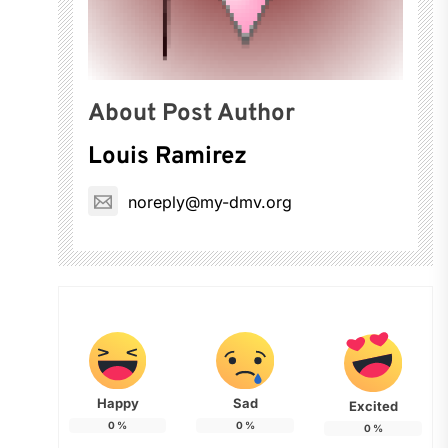
About Post Author
Louis Ramirez
noreply@my-dmv.org
Happy
Sad
Excited
0
%
0
%
0
%