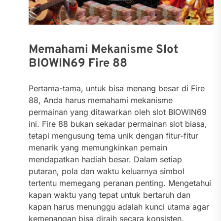
Memahami Mekanisme Slot
BIOWIN69 Fire 88
Pertama-tama, untuk bisa menang besar di Fire
88, Anda harus memahami mekanisme
permainan yang ditawarkan oleh slot BIOWIN69
ini. Fire 88 bukan sekadar permainan slot biasa,
tetapi mengusung tema unik dengan fitur-fitur
menarik yang memungkinkan pemain
mendapatkan hadiah besar. Dalam setiap
putaran, pola dan waktu keluarnya simbol
tertentu memegang peranan penting. Mengetahui
kapan waktu yang tepat untuk bertaruh dan
kapan harus menunggu adalah kunci utama agar
kemenangan bisa diraih secara konsisten.