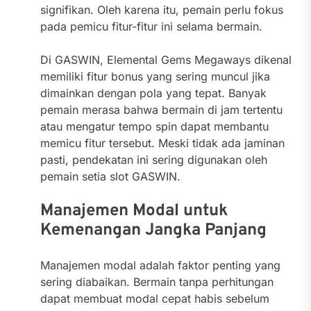
signifikan. Oleh karena itu, pemain perlu fokus
pada pemicu fitur-fitur ini selama bermain.
Di GASWIN, Elemental Gems Megaways dikenal
memiliki fitur bonus yang sering muncul jika
dimainkan dengan pola yang tepat. Banyak
pemain merasa bahwa bermain di jam tertentu
atau mengatur tempo spin dapat membantu
memicu fitur tersebut. Meski tidak ada jaminan
pasti, pendekatan ini sering digunakan oleh
pemain setia slot GASWIN.
Manajemen Modal untuk
Kemenangan Jangka Panjang
Manajemen modal adalah faktor penting yang
sering diabaikan. Bermain tanpa perhitungan
dapat membuat modal cepat habis sebelum