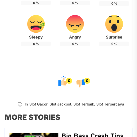
0
%
0
%
0
%
Sleepy
Angry
Surprise
0
%
0
%
0
%
0
0
In
Slot Gacor
,
Slot Jackpot
,
Slot Terbaik
,
Slot Terpercaya
MORE STORIES
Big Bass Crash Tips