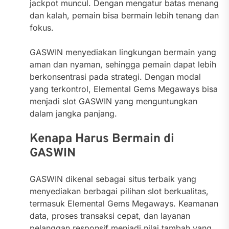
jackpot muncul. Dengan mengatur batas menang
dan kalah, pemain bisa bermain lebih tenang dan
fokus.
GASWIN menyediakan lingkungan bermain yang
aman dan nyaman, sehingga pemain dapat lebih
berkonsentrasi pada strategi. Dengan modal
yang terkontrol, Elemental Gems Megaways bisa
menjadi slot GASWIN yang menguntungkan
dalam jangka panjang.
Kenapa Harus Bermain di
GASWIN
GASWIN dikenal sebagai situs terbaik yang
menyediakan berbagai pilihan slot berkualitas,
termasuk Elemental Gems Megaways. Keamanan
data, proses transaksi cepat, dan layanan
pelanggan responsif menjadi nilai tambah yang