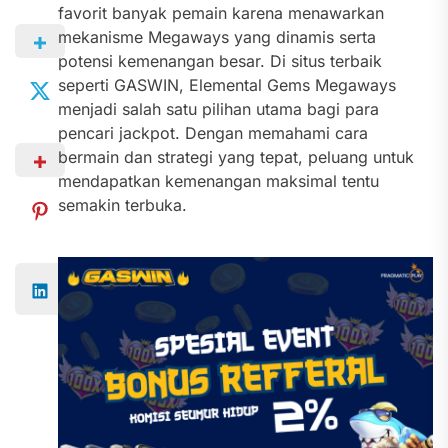
favorit banyak pemain karena menawarkan
mekanisme Megaways yang dinamis serta
potensi kemenangan besar. Di situs terbaik
seperti GASWIN, Elemental Gems Megaways
menjadi salah satu pilihan utama bagi para
pencari jackpot. Dengan memahami cara
bermain dan strategi yang tepat, peluang untuk
mendapatkan kemenangan maksimal tentu
semakin terbuka.