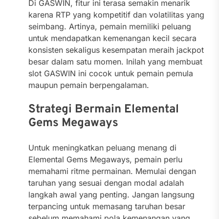
Di GASWIN, fitur ini terasa semakin menarik
karena RTP yang kompetitif dan volatilitas yang
seimbang. Artinya, pemain memiliki peluang
untuk mendapatkan kemenangan kecil secara
konsisten sekaligus kesempatan meraih jackpot
besar dalam satu momen. Inilah yang membuat
slot GASWIN ini cocok untuk pemain pemula
maupun pemain berpengalaman.
Strategi Bermain Elemental
Gems Megaways
Untuk meningkatkan peluang menang di
Elemental Gems Megaways, pemain perlu
memahami ritme permainan. Memulai dengan
taruhan yang sesuai dengan modal adalah
langkah awal yang penting. Jangan langsung
terpancing untuk memasang taruhan besar
sebelum memahami pola kemenangan yang