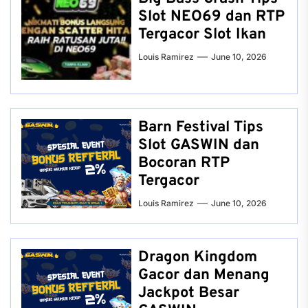
Slot NEO69 dan RTP
Tergacor Slot Ikan
Louis Ramirez
June 10, 2026
Barn Festival Tips
Slot GASWIN dan
Bocoran RTP
Tergacor
Louis Ramirez
June 10, 2026
Dragon Kingdom
Gacor dan Menang
Jackpot Besar