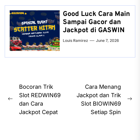
Good Luck Cara Main
Sampai Gacor dan
Jackpot di GASWIN
Louis Ramirez
June 7, 2026
Post
Bocoran Trik
Cara Menang
navigation
Slot REDWIN69
Jackpot dan Trik
Previous
Ne
dan Cara
Slot BIOWIN69
post:
pos
Jackpot Cepat
Setiap Spin