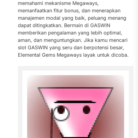
memahami mekanisme Megaways,
memanfaatkan fitur bonus, dan menerapkan
manajemen modal yang baik, peluang menang
dapat ditingkatkan. Bermain di GASWIN
memberikan pengalaman yang lebih optimal,
aman, dan menguntungkan. Jika kamu mencari
slot GASWIN yang seru dan berpotensi besar,
Elemental Gems Megaways layak untuk dicoba.