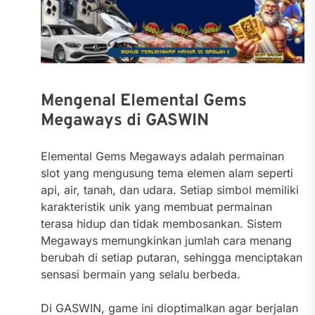
Mengenal Elemental Gems
Megaways di GASWIN
Elemental Gems Megaways adalah permainan
slot yang mengusung tema elemen alam seperti
api, air, tanah, dan udara. Setiap simbol memiliki
karakteristik unik yang membuat permainan
terasa hidup dan tidak membosankan. Sistem
Megaways memungkinkan jumlah cara menang
berubah di setiap putaran, sehingga menciptakan
sensasi bermain yang selalu berbeda.
Di GASWIN, game ini dioptimalkan agar berjalan