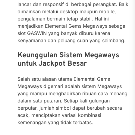
lancar dan responsif di berbagai perangkat. Baik
dimainkan melalui desktop maupun mobile,
pengalaman bermain tetap stabil. Hal ini
menjadikan Elemental Gems Megaways sebagai
slot GASWIN yang banyak diburu karena
kenyamanan dan peluang cuan yang seimbang.
Keunggulan Sistem Megaways
untuk Jackpot Besar
Salah satu alasan utama Elemental Gems
Megaways digemari adalah sistem Megaways
yang mampu menghadirkan ribuan cara menang
dalam satu putaran. Setiap kali gulungan
berputar, jumlah simbol dapat berubah secara
acak, menciptakan variasi kombinasi
kemenangan yang tidak terbatas.