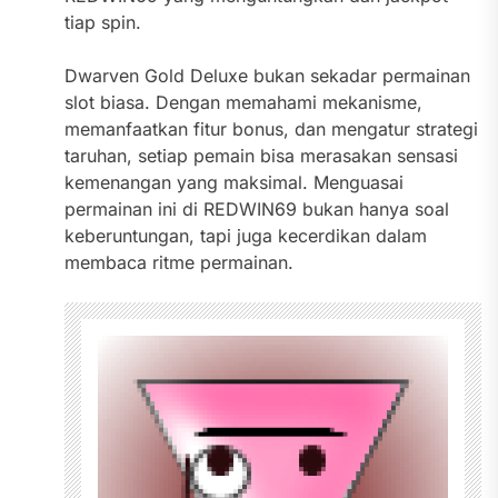
tiap spin.
Dwarven Gold Deluxe bukan sekadar permainan
slot biasa. Dengan memahami mekanisme,
memanfaatkan fitur bonus, dan mengatur strategi
taruhan, setiap pemain bisa merasakan sensasi
kemenangan yang maksimal. Menguasai
permainan ini di REDWIN69 bukan hanya soal
keberuntungan, tapi juga kecerdikan dalam
membaca ritme permainan.