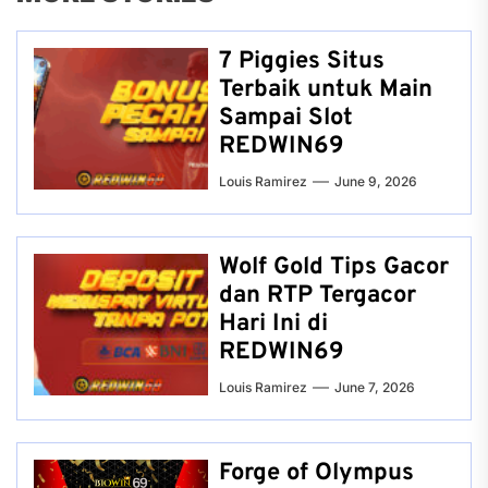
7 Piggies Situs
Terbaik untuk Main
Sampai Slot
REDWIN69
Louis Ramirez
June 9, 2026
Wolf Gold Tips Gacor
dan RTP Tergacor
Hari Ini di
REDWIN69
Louis Ramirez
June 7, 2026
Forge of Olympus