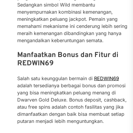
Sedangkan simbol Wild membantu
menyempurnakan kombinasi kemenangan,
meningkatkan peluang jackpot. Pemain yang
memahami mekanisme ini cenderung lebih sering
meraih kemenangan dibandingkan yang hanya
mengandalkan keberuntungan semata.
Manfaatkan Bonus dan Fitur di
REDWIN69
Salah satu keunggulan bermain di
REDWIN69
adalah tersedianya berbagai bonus dan promosi
yang bisa meningkatkan peluang menang di
Dwarven Gold Deluxe. Bonus deposit, cashback,
atau free spins adalah contoh fasilitas yang jika
dimanfaatkan dengan baik bisa membuat setiap
putaran menjadi lebih menguntungkan.