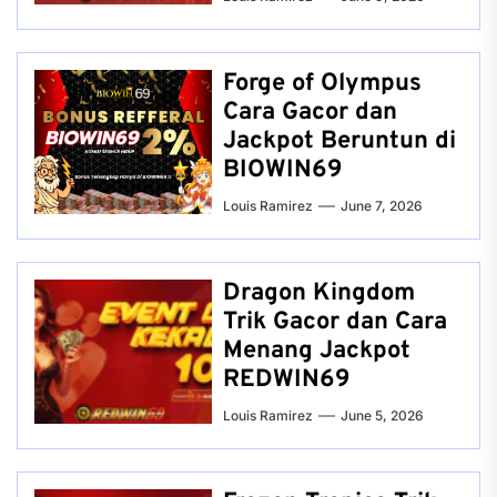
Forge of Olympus
Cara Gacor dan
Jackpot Beruntun di
BIOWIN69
Louis Ramirez
June 7, 2026
Dragon Kingdom
Trik Gacor dan Cara
Menang Jackpot
REDWIN69
Louis Ramirez
June 5, 2026