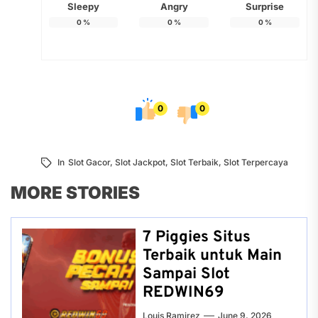
Sleepy
Angry
Surprise
0
%
0
%
0
%
0
0
In
Slot Gacor
,
Slot Jackpot
,
Slot Terbaik
,
Slot Terpercaya
MORE STORIES
7 Piggies Situs
Terbaik untuk Main
Sampai Slot
REDWIN69
Louis Ramirez
June 9, 2026