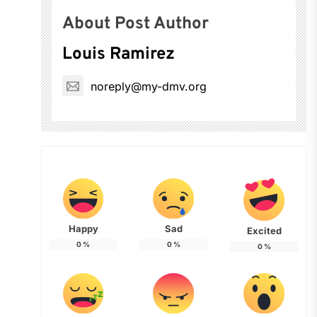
About Post Author
Louis Ramirez
noreply@my-dmv.org
Happy
Sad
Excited
0
%
0
%
0
%