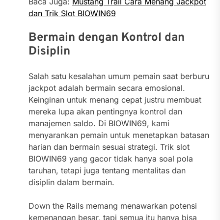
Baca Juga:
Mustang Trail Cara Menang Jackpot
dan Trik Slot BIOWIN69
Bermain dengan Kontrol dan
Disiplin
Salah satu kesalahan umum pemain saat berburu
jackpot adalah bermain secara emosional.
Keinginan untuk menang cepat justru membuat
mereka lupa akan pentingnya kontrol dan
manajemen saldo. Di BIOWIN69, kami
menyarankan pemain untuk menetapkan batasan
harian dan bermain sesuai strategi. Trik slot
BIOWIN69 yang gacor tidak hanya soal pola
taruhan, tetapi juga tentang mentalitas dan
disiplin dalam bermain.
Down the Rails memang menawarkan potensi
kemenangan besar, tapi semua itu hanya bisa