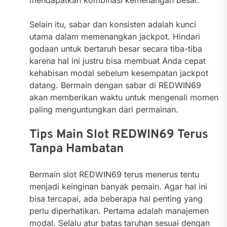
mendapatkan kombinasi kemenangan besar.
Selain itu, sabar dan konsisten adalah kunci
utama dalam memenangkan jackpot. Hindari
godaan untuk bertaruh besar secara tiba-tiba
karena hal ini justru bisa membuat Anda cepat
kehabisan modal sebelum kesempatan jackpot
datang. Bermain dengan sabar di REDWIN69
akan memberikan waktu untuk mengenali momen
paling menguntungkan dari permainan.
Tips Main Slot REDWIN69 Terus
Tanpa Hambatan
Bermain slot REDWIN69 terus menerus tentu
menjadi keinginan banyak pemain. Agar hal ini
bisa tercapai, ada beberapa hal penting yang
perlu diperhatikan. Pertama adalah manajemen
modal. Selalu atur batas taruhan sesuai dengan