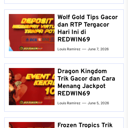
Wolf Gold Tips Gacor
dan RTP Tergacor
Hari Ini di
REDWIN69
Louis Ramirez
June 7, 2026
Dragon Kingdom
Trik Gacor dan Cara
Menang Jackpot
REDWIN69
Louis Ramirez
June 5, 2026
Frozen Tropics Trik