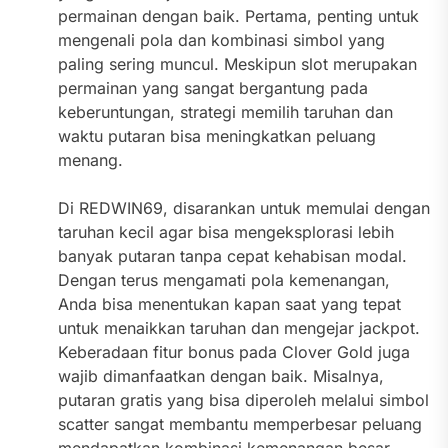
permainan dengan baik. Pertama, penting untuk
mengenali pola dan kombinasi simbol yang
paling sering muncul. Meskipun slot merupakan
permainan yang sangat bergantung pada
keberuntungan, strategi memilih taruhan dan
waktu putaran bisa meningkatkan peluang
menang.
Di REDWIN69, disarankan untuk memulai dengan
taruhan kecil agar bisa mengeksplorasi lebih
banyak putaran tanpa cepat kehabisan modal.
Dengan terus mengamati pola kemenangan,
Anda bisa menentukan kapan saat yang tepat
untuk menaikkan taruhan dan mengejar jackpot.
Keberadaan fitur bonus pada Clover Gold juga
wajib dimanfaatkan dengan baik. Misalnya,
putaran gratis yang bisa diperoleh melalui simbol
scatter sangat membantu memperbesar peluang