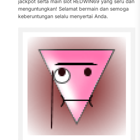
jackpot serta main slot REDWIN69 yang seru dan
menguntungkan! Selamat bermain dan semoga
keberuntungan selalu menyertai Anda.