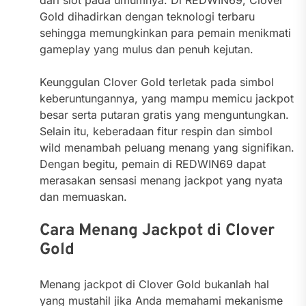
dari slot pada umumnya. Di REDWIN69, Clover
Gold dihadirkan dengan teknologi terbaru
sehingga memungkinkan para pemain menikmati
gameplay yang mulus dan penuh kejutan.
Keunggulan Clover Gold terletak pada simbol
keberuntungannya, yang mampu memicu jackpot
besar serta putaran gratis yang menguntungkan.
Selain itu, keberadaan fitur respin dan simbol
wild menambah peluang menang yang signifikan.
Dengan begitu, pemain di REDWIN69 dapat
merasakan sensasi menang jackpot yang nyata
dan memuaskan.
Cara Menang Jackpot di Clover
Gold
Menang jackpot di Clover Gold bukanlah hal
yang mustahil jika Anda memahami mekanisme