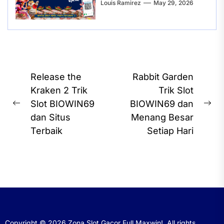
Louis Ramirez
May 29, 2026
Post
Release the
Rabbit Garden
navigation
Kraken 2 Trik
Trik Slot
Slot BIOWIN69
BIOWIN69 dan
Previous
Ne
dan Situs
Menang Besar
post:
pos
Terbaik
Setiap Hari
Copyright © 2026
Zona Slot Gacor Full Maxwin!.
All rights