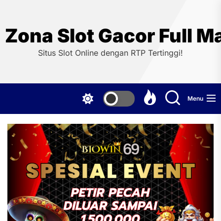
Skip
to
the
Zona Slot Gacor Full M
content
Situs Slot Online dengan RTP Tertinggi!
Menu