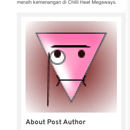
meraih kemenangan di Chilli Heat Megaways.
About Post Author