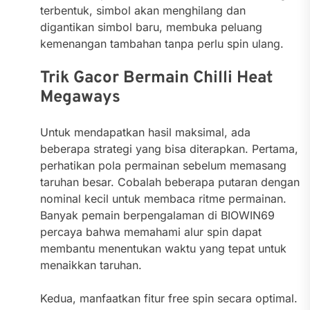
terbentuk, simbol akan menghilang dan
digantikan simbol baru, membuka peluang
kemenangan tambahan tanpa perlu spin ulang.
Trik Gacor Bermain Chilli Heat
Megaways
Untuk mendapatkan hasil maksimal, ada
beberapa strategi yang bisa diterapkan. Pertama,
perhatikan pola permainan sebelum memasang
taruhan besar. Cobalah beberapa putaran dengan
nominal kecil untuk membaca ritme permainan.
Banyak pemain berpengalaman di BIOWIN69
percaya bahwa memahami alur spin dapat
membantu menentukan waktu yang tepat untuk
menaikkan taruhan.
Kedua, manfaatkan fitur free spin secara optimal.