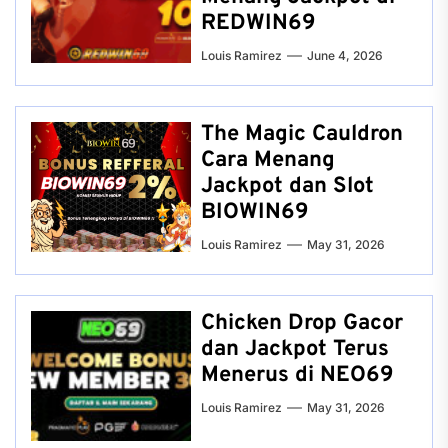
REDWIN69
Louis Ramirez
June 4, 2026
The Magic Cauldron
Cara Menang
Jackpot dan Slot
BIOWIN69
Louis Ramirez
May 31, 2026
Chicken Drop Gacor
dan Jackpot Terus
Menerus di NEO69
Louis Ramirez
May 31, 2026