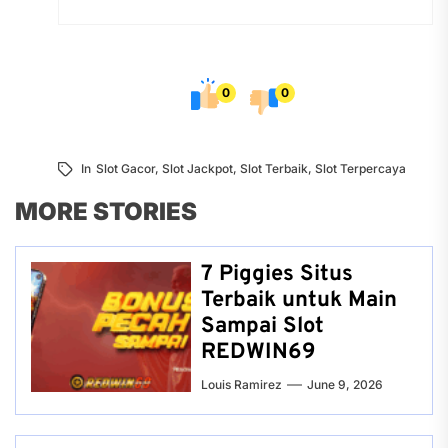
0
0
In
Slot Gacor
,
Slot Jackpot
,
Slot Terbaik
,
Slot Terpercaya
MORE STORIES
7 Piggies Situs
Terbaik untuk Main
Sampai Slot
REDWIN69
Louis Ramirez
June 9, 2026