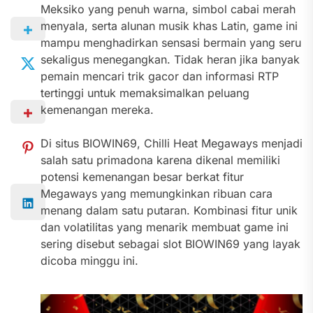
Meksiko yang penuh warna, simbol cabai merah
menyala, serta alunan musik khas Latin, game ini
mampu menghadirkan sensasi bermain yang seru
sekaligus menegangkan. Tidak heran jika banyak
pemain mencari trik gacor dan informasi RTP
tertinggi untuk memaksimalkan peluang
kemenangan mereka.
Di situs BIOWIN69, Chilli Heat Megaways menjadi
salah satu primadona karena dikenal memiliki
potensi kemenangan besar berkat fitur
Megaways yang memungkinkan ribuan cara
menang dalam satu putaran. Kombinasi fitur unik
dan volatilitas yang menarik membuat game ini
sering disebut sebagai slot BIOWIN69 yang layak
dicoba minggu ini.