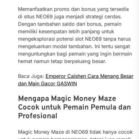
Memanfaatkan promo dan bonus yang tersedia
di situs NEO69 juga menjadi strategi cerdas.
Dengan tambahan saldo dari bonus, pemain
memiliki kesempatan lebih panjang untuk
mengeksplorasi potensi slot NEO69 tanpa harus
mengeluarkan modal tambahan. Ini tentu sangat
menguntungkan bagi pemain yang ingin bermain
hemat namun tetap berpeluang besar.
Baca Juga:
Emperor Caishen Cara Menang Besar
dan Main Gacor GASWIN
Mengapa Magic Money Maze
Cocok untuk Pemain Pemula dan
Profesional
Magic Money Maze di NEO69 tidak hanya cocok