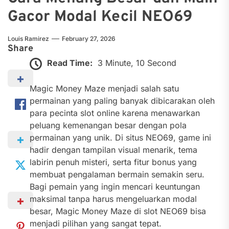
Gacor Modal Kecil NEO69
Louis Ramirez
February 27, 2026
Share
Read Time:
3 Minute, 10 Second
Magic Money Maze menjadi salah satu
permainan yang paling banyak dibicarakan oleh
para pecinta slot online karena menawarkan
peluang kemenangan besar dengan pola
permainan yang unik. Di situs NEO69, game ini
hadir dengan tampilan visual menarik, tema
labirin penuh misteri, serta fitur bonus yang
membuat pengalaman bermain semakin seru.
Bagi pemain yang ingin mencari keuntungan
maksimal tanpa harus mengeluarkan modal
besar, Magic Money Maze di slot NEO69 bisa
menjadi pilihan yang sangat tepat.