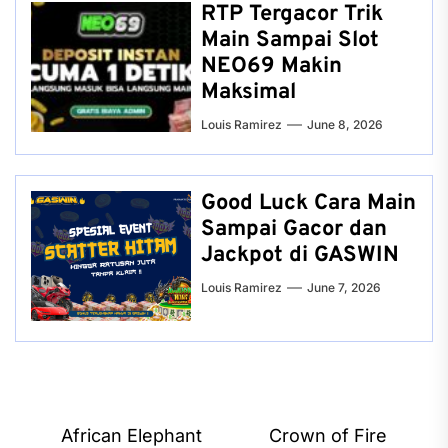
RTP Tergacor Trik
Main Sampai Slot
NEO69 Makin
Maksimal
Louis Ramirez
June 8, 2026
Good Luck Cara Main
Sampai Gacor dan
Jackpot di GASWIN
Louis Ramirez
June 7, 2026
Post
African Elephant
Crown of Fire