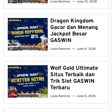
Louis Ramirez
June 10, 2026
Dragon Kingdom
Gacor dan Menang
Jackpot Besar
GASWIN
Louis Ramirez
June 9, 2026
Wolf Gold Ultimate
Situs Terbaik dan
Trik Slot GASWIN
Terbaru
Louis Ramirez
June 8, 2026