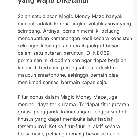
yang Wajib Diketahui
Salah satu alasan Magic Money Maze banyak
diminati adalah karena tingkat volatilitasnya yang
seimbang. Artinya, pemain memiliki peluang
mendapatkan kemenangan kecil secara konsisten
sekaligus kesempatan meraih jackpot besar
dalam satu putaran beruntun. Di NEO69,
permainan ini dioptimalkan agar dapat berjalan
lancar di berbagai perangkat, baik desktop
maupun smartphone, sehingga pemain bisa
menikmati sensasi bermain kapan saja.
Fitur bonus dalam Magic Money Maze juga
menjadi daya tarik utama. Terdapat fitur putaran
gratis, pengganda kemenangan, hingga simbol
khusus yang dapat membuka jalur hadiah
tersembunyi. Ketika fitur-fitur ini aktif secara
bersamaan, peluang menang besar semakin