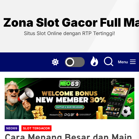
Skip
to
the
Zona Slot Gacor Full M
content
Situs Slot Online dengan RTP Tertinggi!
Menu
NEO69
SLOT TERGACOR
Cara Menang Besar dan Main