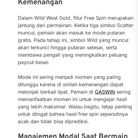
Kemenangan
Dalam Wild West Gold, fitur Free Spin merupakan
jantung dari permainan. Ketika tiga simbol Scatter
muncul, pemain akan masuk ke mode putaran
gratis. Pada tahap ini, simbol Wild yang muncul
akan terkunci hingga putaran selesai, serta
membawa pengali yang meningkatkan peluang
payout besar.
Mode ini sering menjadi momen yang paling
ditunggu karena di sinilah kemenangan dapat
melonjak berkali lipat. Pemain di
GASWIN
sering
memanfaatkan momen ini untuk mengejar hasil
yang lebih maksimal. Walau begitu, tetap penting
untuk diingat bahwa hasil free spin sepenuhnya
acak dan tidak bisa diprediksi.
Manajemen Modal Saat Bermain