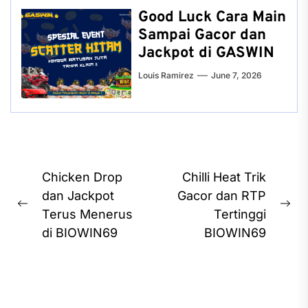
Good Luck Cara Main
Sampai Gacor dan
Jackpot di GASWIN
Louis Ramirez
June 7, 2026
Post
Chicken Drop
Chilli Heat Trik
navigation
dan Jackpot
Gacor dan RTP
Previous
Ne
Terus Menerus
Tertinggi
post:
pos
di BIOWIN69
BIOWIN69