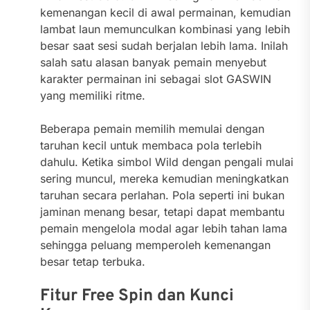
kemenangan kecil di awal permainan, kemudian
lambat laun memunculkan kombinasi yang lebih
besar saat sesi sudah berjalan lebih lama. Inilah
salah satu alasan banyak pemain menyebut
karakter permainan ini sebagai slot GASWIN
yang memiliki ritme.
Beberapa pemain memilih memulai dengan
taruhan kecil untuk membaca pola terlebih
dahulu. Ketika simbol Wild dengan pengali mulai
sering muncul, mereka kemudian meningkatkan
taruhan secara perlahan. Pola seperti ini bukan
jaminan menang besar, tetapi dapat membantu
pemain mengelola modal agar lebih tahan lama
sehingga peluang memperoleh kemenangan
besar tetap terbuka.
Fitur Free Spin dan Kunci