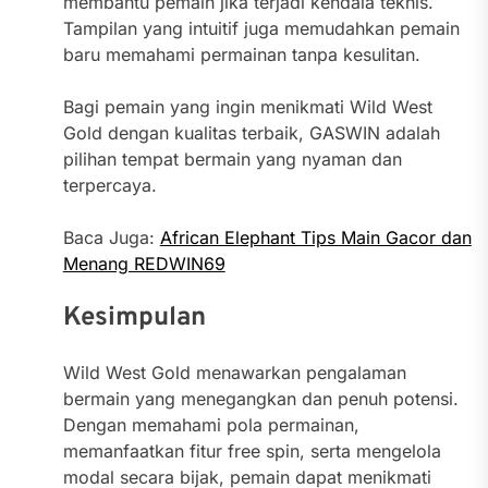
membantu pemain jika terjadi kendala teknis.
Tampilan yang intuitif juga memudahkan pemain
baru memahami permainan tanpa kesulitan.
Bagi pemain yang ingin menikmati Wild West
Gold dengan kualitas terbaik, GASWIN adalah
pilihan tempat bermain yang nyaman dan
terpercaya.
Baca Juga:
African Elephant Tips Main Gacor dan
Menang REDWIN69
Kesimpulan
Wild West Gold menawarkan pengalaman
bermain yang menegangkan dan penuh potensi.
Dengan memahami pola permainan,
memanfaatkan fitur free spin, serta mengelola
modal secara bijak, pemain dapat menikmati