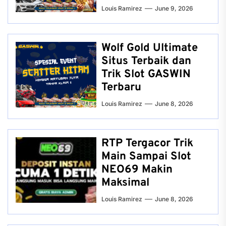
Louis Ramirez
June 9, 2026
Wolf Gold Ultimate
Situs Terbaik dan
Trik Slot GASWIN
Terbaru
Louis Ramirez
June 8, 2026
RTP Tergacor Trik
Main Sampai Slot
NEO69 Makin
Maksimal
Louis Ramirez
June 8, 2026