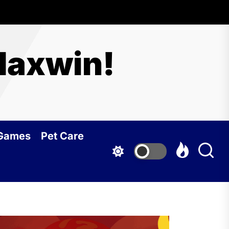
 Maxwin!
 Games
Pet Care