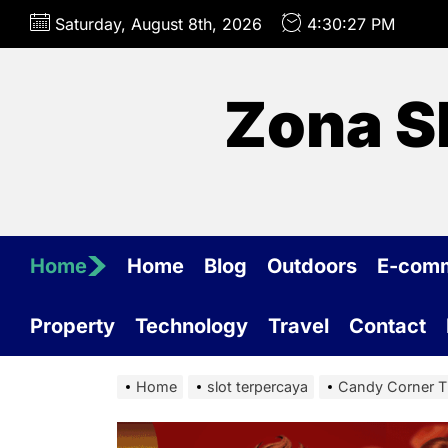
Skip
Saturday, August 8th, 2026
4:30:28 PM
to
the
content
Zona Sl
Home
Home
Blog
Outdoors
E-com
Property
Technology
Travel
Contact
Home
slot terpercaya
Candy Corner T