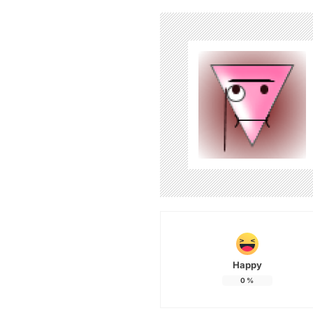
Happy
0
%