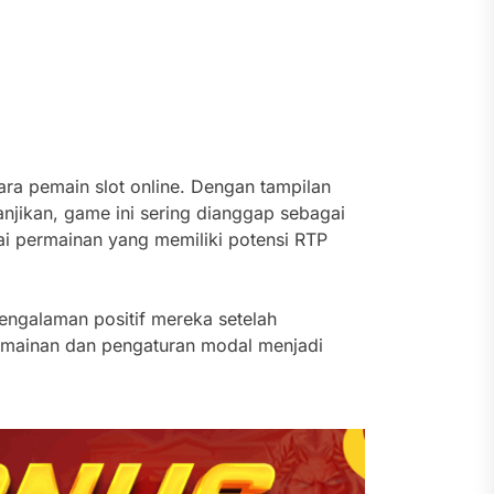
ara pemain slot online. Dengan tampilan
jikan, game ini sering dianggap sebagai
ai permainan yang memiliki potensi RTP
engalaman positif mereka setelah
rmainan dan pengaturan modal menjadi