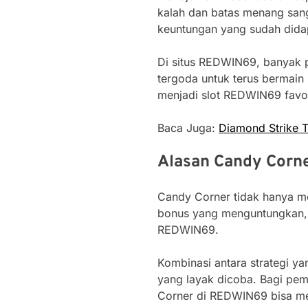
kalah dan batas menang sang
keuntungan yang sudah dida
Di situs REDWIN69, banyak 
tergoda untuk terus bermai
menjadi slot REDWIN69 favor
Baca Juga:
Diamond Strike 
Alasan Candy Corne
Candy Corner tidak hanya me
bonus yang menguntungkan, s
REDWIN69.
Kombinasi antara strategi y
yang layak dicoba. Bagi pe
Corner di REDWIN69 bisa men