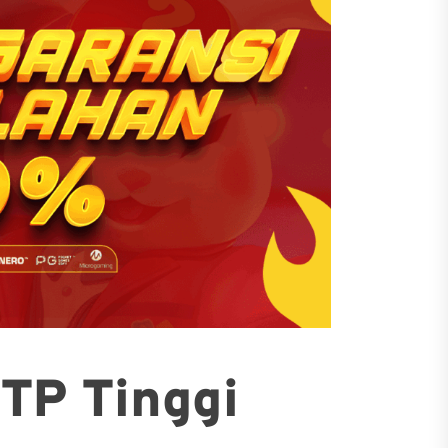
TP Tinggi