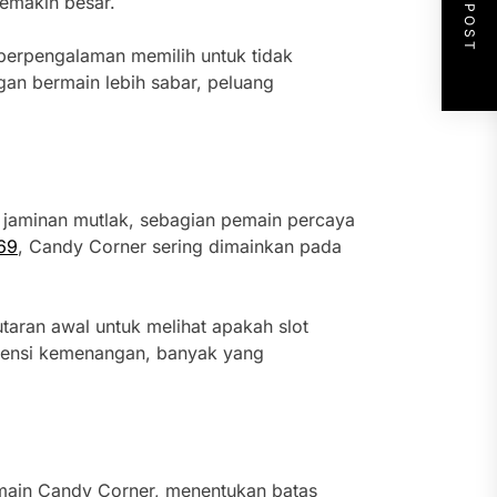
NEXT POST
semakin besar.
 berpengalaman memilih untuk tidak
n bermain lebih sabar, peluang
 jaminan mutlak, sebagian pemain percaya
69
, Candy Corner sering dimainkan pada
aran awal untuk melihat apakah slot
otensi kemenangan, banyak yang
main Candy Corner, menentukan batas