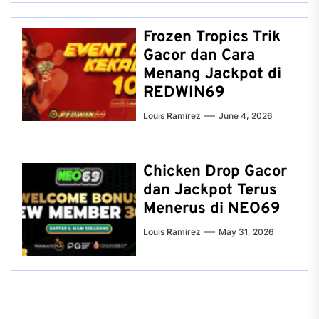
Frozen Tropics Trik
Gacor dan Cara
Menang Jackpot di
REDWIN69
Louis Ramirez
June 4, 2026
Chicken Drop Gacor
dan Jackpot Terus
Menerus di NEO69
Louis Ramirez
May 31, 2026