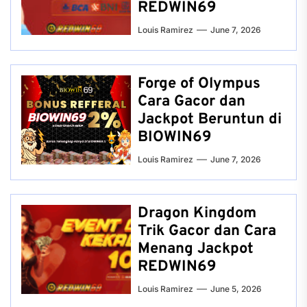
REDWIN69
Louis Ramirez
June 7, 2026
Forge of Olympus
Cara Gacor dan
Jackpot Beruntun di
BIOWIN69
Louis Ramirez
June 7, 2026
Dragon Kingdom
Trik Gacor dan Cara
Menang Jackpot
REDWIN69
Louis Ramirez
June 5, 2026