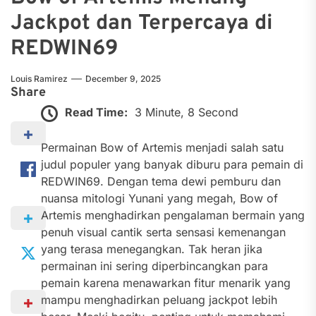
Jackpot dan Terpercaya di
REDWIN69
Louis Ramirez
December 9, 2025
Share
Read Time:
3 Minute, 8 Second
Permainan Bow of Artemis menjadi salah satu
judul populer yang banyak diburu para pemain di
REDWIN69. Dengan tema dewi pemburu dan
nuansa mitologi Yunani yang megah, Bow of
Artemis menghadirkan pengalaman bermain yang
penuh visual cantik serta sensasi kemenangan
yang terasa menegangkan. Tak heran jika
permainan ini sering diperbincangkan para
pemain karena menawarkan fitur menarik yang
mampu menghadirkan peluang jackpot lebih