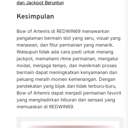
dan Jackpot Beruntun
Kesimpulan
Bow of Artemis di REDWIN69 menawarkan
pengalaman bermain slot yang seru, visual yang
menawan, dan fitur permainan yang menarik.
Walaupun tidak ada cara pasti untuk menang
jackpot, memahami ritme permainan, mengatur
modal, menjaga tempo, dan menikmati proses
bermain dapat meningkatkan kenyamanan dan
peluang meraih momen kemenangan. Dengan
pendekatan yang bijak dan tidak terburu-buru,
Bow of Artemis dapat menjadi permainan favorit
yang menghadirkan hiburan dan sensasi yang
memuaskan di REDWIN69.