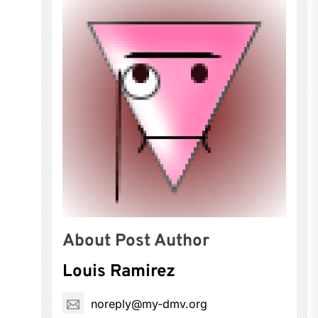
About Post Author
Louis Ramirez
noreply@my-dmv.org