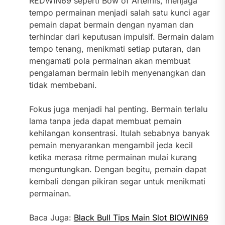
REDWIN69 seperti Bow of Artemis, menjaga
tempo permainan menjadi salah satu kunci agar
pemain dapat bermain dengan nyaman dan
terhindar dari keputusan impulsif. Bermain dalam
tempo tenang, menikmati setiap putaran, dan
mengamati pola permainan akan membuat
pengalaman bermain lebih menyenangkan dan
tidak membebani.
Fokus juga menjadi hal penting. Bermain terlalu
lama tanpa jeda dapat membuat pemain
kehilangan konsentrasi. Itulah sebabnya banyak
pemain menyarankan mengambil jeda kecil
ketika merasa ritme permainan mulai kurang
menguntungkan. Dengan begitu, pemain dapat
kembali dengan pikiran segar untuk menikmati
permainan.
Baca Juga:
Black Bull Tips Main Slot BIOWIN69