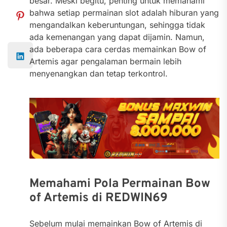
besar. Meski begitu, penting untuk memahami
bahwa setiap permainan slot adalah hiburan yang
mengandalkan keberuntungan, sehingga tidak
ada kemenangan yang dapat dijamin. Namun,
ada beberapa cara cerdas memainkan Bow of
Artemis agar pengalaman bermain lebih
menyenangkan dan tetap terkontrol.
Memahami Pola Permainan Bow
of Artemis di REDWIN69
Sebelum mulai memainkan Bow of Artemis di