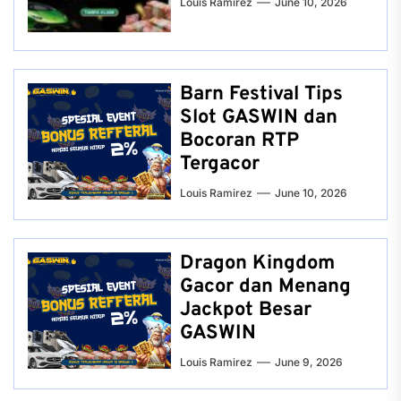
Louis Ramirez
June 10, 2026
Barn Festival Tips
Slot GASWIN dan
Bocoran RTP
Tergacor
Louis Ramirez
June 10, 2026
Dragon Kingdom
Gacor dan Menang
Jackpot Besar
GASWIN
Louis Ramirez
June 9, 2026