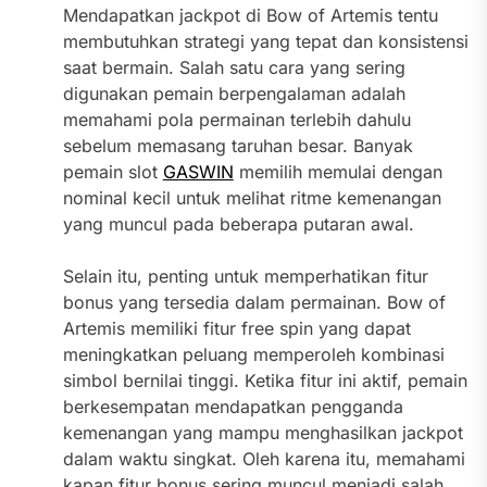
Mendapatkan jackpot di Bow of Artemis tentu
membutuhkan strategi yang tepat dan konsistensi
saat bermain. Salah satu cara yang sering
digunakan pemain berpengalaman adalah
memahami pola permainan terlebih dahulu
sebelum memasang taruhan besar. Banyak
pemain slot
GASWIN
memilih memulai dengan
nominal kecil untuk melihat ritme kemenangan
yang muncul pada beberapa putaran awal.
Selain itu, penting untuk memperhatikan fitur
bonus yang tersedia dalam permainan. Bow of
Artemis memiliki fitur free spin yang dapat
meningkatkan peluang memperoleh kombinasi
simbol bernilai tinggi. Ketika fitur ini aktif, pemain
berkesempatan mendapatkan pengganda
kemenangan yang mampu menghasilkan jackpot
dalam waktu singkat. Oleh karena itu, memahami
kapan fitur bonus sering muncul menjadi salah