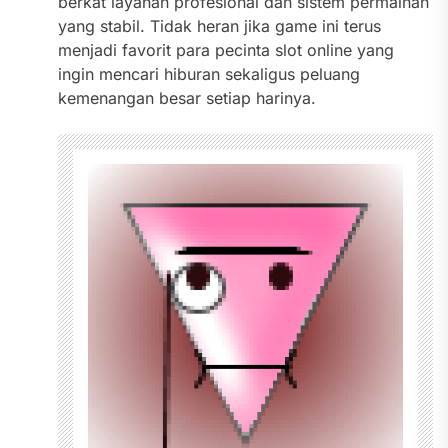
berkat layanan profesional dan sistem permainan
yang stabil. Tidak heran jika game ini terus
menjadi favorit para pecinta slot online yang
ingin mencari hiburan sekaligus peluang
kemenangan besar setiap harinya.