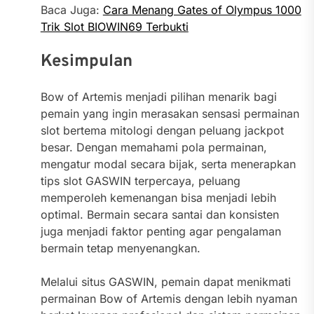
Baca Juga:
Cara Menang Gates of Olympus 1000
Trik Slot BIOWIN69 Terbukti
Kesimpulan
Bow of Artemis menjadi pilihan menarik bagi
pemain yang ingin merasakan sensasi permainan
slot bertema mitologi dengan peluang jackpot
besar. Dengan memahami pola permainan,
mengatur modal secara bijak, serta menerapkan
tips slot GASWIN terpercaya, peluang
memperoleh kemenangan bisa menjadi lebih
optimal. Bermain secara santai dan konsisten
juga menjadi faktor penting agar pengalaman
bermain tetap menyenangkan.
Melalui situs GASWIN, pemain dapat menikmati
permainan Bow of Artemis dengan lebih nyaman