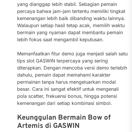
yang dianggap lebih stabil. Sebagian pemain
percaya bahwa jam-jam tertentu memiliki tingkat
kemenangan lebih baik dibanding waktu lainnya.
Walaupun setiap hasil tetap acak, memilih waktu
bermain yang nyaman dapat membantu pemain
lebih fokus saat mengambil keputusan.
Memanfaatkan fitur demo juga menjadi salah satu
tips slot GASWIN terpercaya yang sering
diterapkan. Dengan mencoba versi demo terlebih
dahulu, pemain dapat memahami karakter
permainan tanpa harus mengeluarkan modal
besar. Cara ini sangat efektif untuk mengenali
pola scatter, frekuensi bonus, hingga potensi
kemenangan dari setiap kombinasi simbol.
Keunggulan Bermain Bow of
Artemis di GASWIN