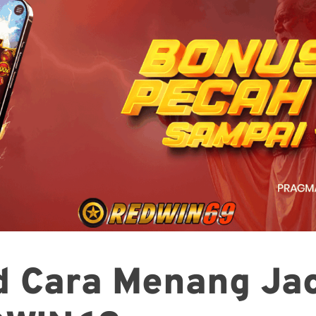
d Cara Menang Ja