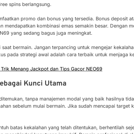
ree spins berlangsung.
nfaatkan promo dan bonus yang tersedia. Bonus deposit a
n mendapatkan kombinasi emas semakin besar. Dengan mod
N69 yang sedang bagus juga meningkat.
 saat bermain. Jangan terpancing untuk mengejar kekalah
okus pada strategi awal adalah cara terbaik untuk menjaga
a Trik Menang Jackpot dan Tips Gacor NEO69
ebagai Kunci Utama
ditemukan, tanpa manajemen modal yang baik hasilnya tida
ahan sebelum mulai bermain. Jika sudah mencapai target 
entuh batas kekalahan yang telah ditentukan, berhentilah 