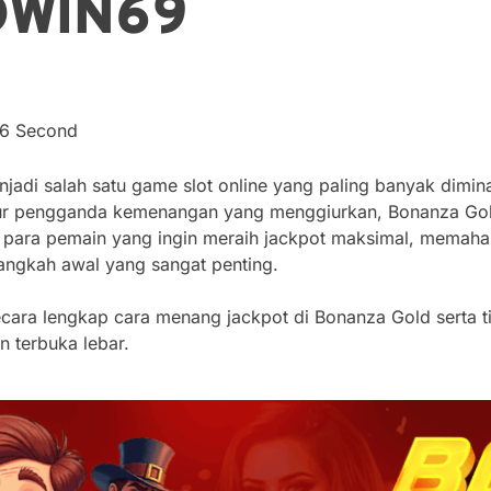
EDWIN69
26 Second
adi salah satu game slot online yang paling banyak dimin
tur pengganda kemenangan yang menggiurkan, Bonanza Gold 
agi para pemain yang ingin meraih jackpot maksimal, memaha
angkah awal yang sangat penting.
ecara lengkap cara menang jackpot di Bonanza Gold serta 
 terbuka lebar.