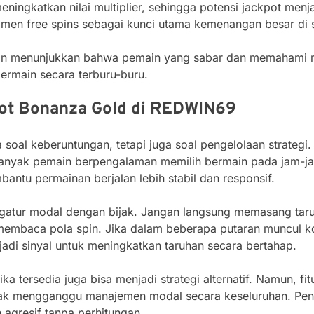
eningkatkan nilai multiplier, sehingga potensi jackpot men
en free spins sebagai kunci utama kemenangan besar di 
an menunjukkan bahwa pemain yang sabar dan memahami ritm
ermain secara terburu-buru.
ot Bonanza Gold di REDWIN69
soal keberuntungan, tetapi juga soal pengelolaan strategi
nyak pemain berpengalaman memilih bermain pada jam-jam te
bantu permainan berjalan lebih stabil dan responsif.
engatur modal dengan bijak. Jangan langsung memasang tar
membaca pola spin. Jika dalam beberapa putaran muncul k
jadi sinyal untuk meningkatkan taruhan secara bertahap.
ka tersedia juga bisa menjadi strategi alternatif. Namun, fi
ak mengganggu manajemen modal secara keseluruhan. Pende
 agresif tanpa perhitungan.