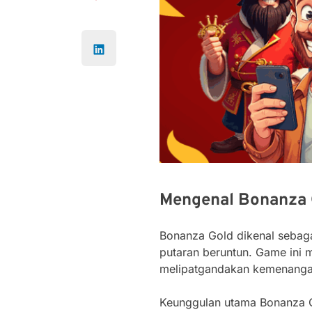
Mengenal Bonanza 
Bonanza Gold dikenal sebaga
putaran beruntun. Game ini me
melipatgandakan kemenangan
Keunggulan utama Bonanza Gol