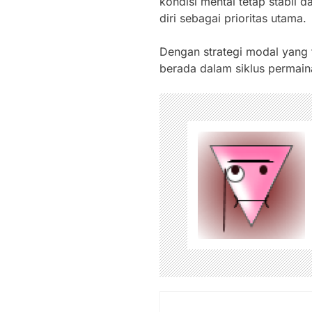
kondisi mental tetap stabil 
diri sebagai prioritas utama.
Dengan strategi modal yang 
berada dalam siklus permain