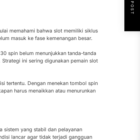
NEXT POST
lai memahami bahwa slot memiliki siklus
ebelum masuk ke fase kemenangan besar.
a 30 spin belum menunjukkan tanda-tanda
trategi ini sering digunakan pemain slot
isi tertentu. Dengan menekan tombol spin
kapan harus menaikkan atau menurunkan
 sistem yang stabil dan pelayanan
disi lancar agar tidak terjadi gangguan