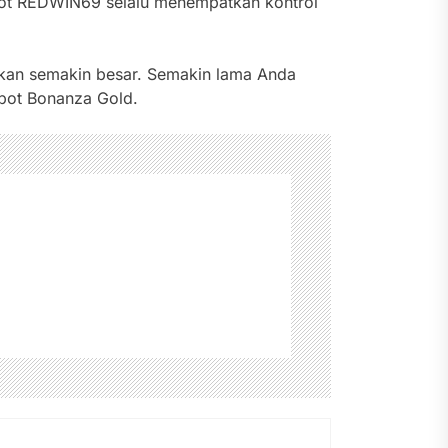
 slot REDWIN69 selalu menempatkan kontrol
akan semakin besar. Semakin lama Anda
kpot Bonanza Gold.