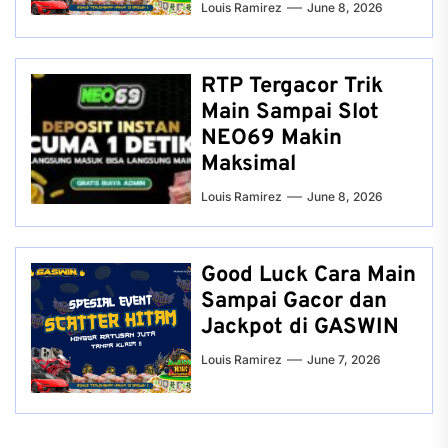
Louis Ramirez
June 8, 2026
RTP Tergacor Trik
Main Sampai Slot
NEO69 Makin
Maksimal
Louis Ramirez
June 8, 2026
Good Luck Cara Main
Sampai Gacor dan
Jackpot di GASWIN
Louis Ramirez
June 7, 2026