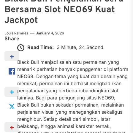
Bersama Slot NEO69 Kuat
Jackpot
Louis Ramirez
January 4, 2026
Share
Read Time:
3 Minute, 24 Second
Black Bull menjadi salah satu permainan yang
menarik perhatian banyak penggemar di platform
NEO69. Dengan tema yang kuat dan desain yang
memikat, permainan ini berhasil menghadirkan
pengalaman yang berbeda dibandingkan slot
lainnya. Bagi para pengunjung situs NEO69,
Black Bull bukan sekadar permainan, melainkan
perjalanan visual yang menegangkan sekaligus
menghibur. Setiap detail dari simbol, latar
belakang, hingga animasi karakter ternak,