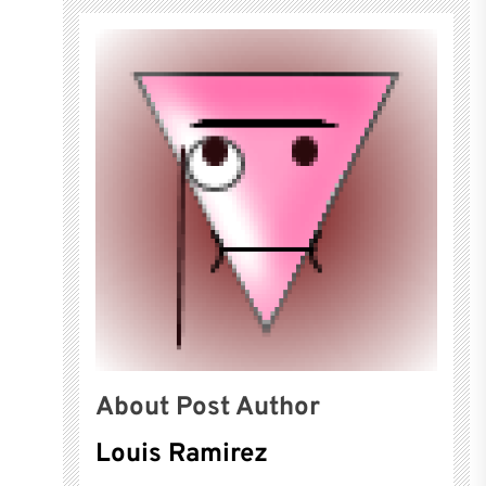
About Post Author
Louis Ramirez