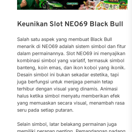
Keunikan Slot NEO69 Black Bull
Salah satu aspek yang membuat Black Bull
menarik di NEO69 adalah sistem simbol dan fitur
dalam permainannya. Slot NEO69 ini menyajikan
kombinasi simbol yang variatif, termasuk simbol
banteng, koin emas, dan ikon koboi yang ikonik.
Desain simbol ini bukan sekadar estetika, tapi
juga berfungsi untuk menjaga pemain tetap
terhibur dengan visual yang dinamis. Animasi
halus ketika simbol menyatu memberikan efek
yang memuaskan secara visual, menambah rasa
seru pada setiap putaran.
Selain simbol, latar belakang permainan juga
memiliki peranan penting. Pemandangan padang