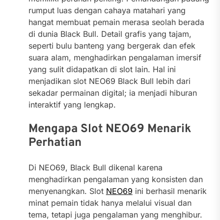
rumput luas dengan cahaya matahari yang
hangat membuat pemain merasa seolah berada
di dunia Black Bull. Detail grafis yang tajam,
seperti bulu banteng yang bergerak dan efek
suara alam, menghadirkan pengalaman imersif
yang sulit didapatkan di slot lain. Hal ini
menjadikan slot NEO69 Black Bull lebih dari
sekadar permainan digital; ia menjadi hiburan
interaktif yang lengkap.
Mengapa Slot NEO69 Menarik
Perhatian
Di NEO69, Black Bull dikenal karena
menghadirkan pengalaman yang konsisten dan
menyenangkan. Slot
NEO69
ini berhasil menarik
minat pemain tidak hanya melalui visual dan
tema, tetapi juga pengalaman yang menghibur.