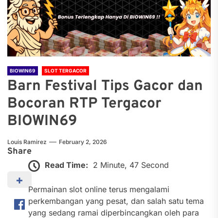
BIOWIN69
SLOT TERGACOR
Barn Festival Tips Gacor dan
Bocoran RTP Tergacor
BIOWIN69
Louis Ramirez
February 2, 2026
Share
Read Time:
2 Minute, 47 Second
Permainan slot online terus mengalami
perkembangan yang pesat, dan salah satu tema
yang sedang ramai diperbincangkan oleh para