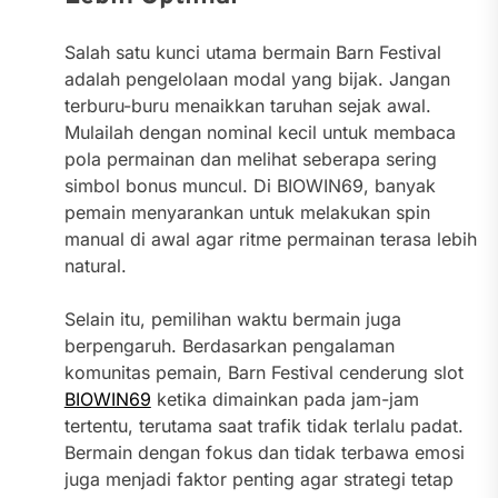
Salah satu kunci utama bermain Barn Festival
adalah pengelolaan modal yang bijak. Jangan
terburu-buru menaikkan taruhan sejak awal.
Mulailah dengan nominal kecil untuk membaca
pola permainan dan melihat seberapa sering
simbol bonus muncul. Di BIOWIN69, banyak
pemain menyarankan untuk melakukan spin
manual di awal agar ritme permainan terasa lebih
natural.
Selain itu, pemilihan waktu bermain juga
berpengaruh. Berdasarkan pengalaman
komunitas pemain, Barn Festival cenderung slot
BIOWIN69
ketika dimainkan pada jam-jam
tertentu, terutama saat trafik tidak terlalu padat.
Bermain dengan fokus dan tidak terbawa emosi
juga menjadi faktor penting agar strategi tetap