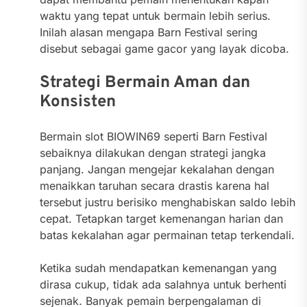
waktu yang tepat untuk bermain lebih serius.
Inilah alasan mengapa Barn Festival sering
disebut sebagai game gacor yang layak dicoba.
Strategi Bermain Aman dan
Konsisten
Bermain slot BIOWIN69 seperti Barn Festival
sebaiknya dilakukan dengan strategi jangka
panjang. Jangan mengejar kekalahan dengan
menaikkan taruhan secara drastis karena hal
tersebut justru berisiko menghabiskan saldo lebih
cepat. Tetapkan target kemenangan harian dan
batas kekalahan agar permainan tetap terkendali.
Ketika sudah mendapatkan kemenangan yang
dirasa cukup, tidak ada salahnya untuk berhenti
sejenak. Banyak pemain berpengalaman di