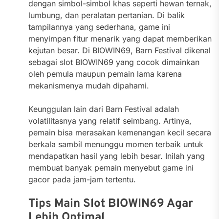
dengan simbol-simbol khas seperti hewan ternak,
lumbung, dan peralatan pertanian. Di balik
tampilannya yang sederhana, game ini
menyimpan fitur menarik yang dapat memberikan
kejutan besar. Di BIOWIN69, Barn Festival dikenal
sebagai slot BIOWIN69 yang cocok dimainkan
oleh pemula maupun pemain lama karena
mekanismenya mudah dipahami.
Keunggulan lain dari Barn Festival adalah
volatilitasnya yang relatif seimbang. Artinya,
pemain bisa merasakan kemenangan kecil secara
berkala sambil menunggu momen terbaik untuk
mendapatkan hasil yang lebih besar. Inilah yang
membuat banyak pemain menyebut game ini
gacor pada jam-jam tertentu.
Tips Main Slot BIOWIN69 Agar
Lebih Optimal