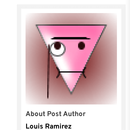
About Post Author
Louis Ramirez