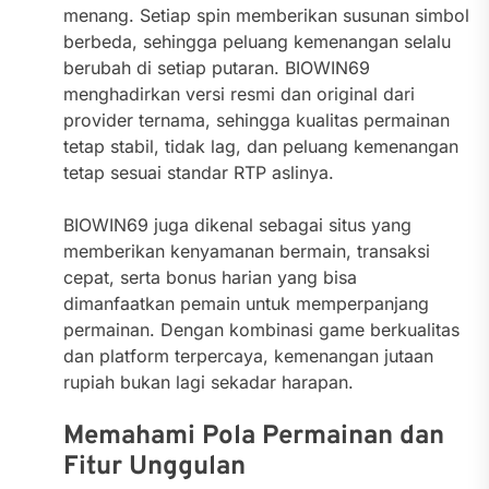
menang. Setiap spin memberikan susunan simbol
berbeda, sehingga peluang kemenangan selalu
berubah di setiap putaran. BIOWIN69
menghadirkan versi resmi dan original dari
provider ternama, sehingga kualitas permainan
tetap stabil, tidak lag, dan peluang kemenangan
tetap sesuai standar RTP aslinya.
BIOWIN69 juga dikenal sebagai situs yang
memberikan kenyamanan bermain, transaksi
cepat, serta bonus harian yang bisa
dimanfaatkan pemain untuk memperpanjang
permainan. Dengan kombinasi game berkualitas
dan platform terpercaya, kemenangan jutaan
rupiah bukan lagi sekadar harapan.
Memahami Pola Permainan dan
Fitur Unggulan