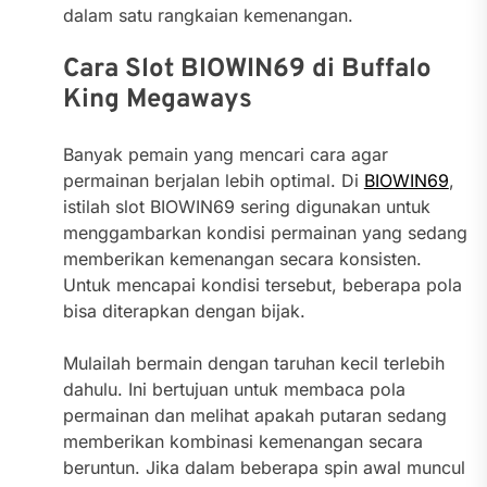
dalam satu rangkaian kemenangan.
Cara Slot BIOWIN69 di Buffalo
King Megaways
Banyak pemain yang mencari cara agar
permainan berjalan lebih optimal. Di
BIOWIN69
,
istilah slot BIOWIN69 sering digunakan untuk
menggambarkan kondisi permainan yang sedang
memberikan kemenangan secara konsisten.
Untuk mencapai kondisi tersebut, beberapa pola
bisa diterapkan dengan bijak.
Mulailah bermain dengan taruhan kecil terlebih
dahulu. Ini bertujuan untuk membaca pola
permainan dan melihat apakah putaran sedang
memberikan kombinasi kemenangan secara
beruntun. Jika dalam beberapa spin awal muncul