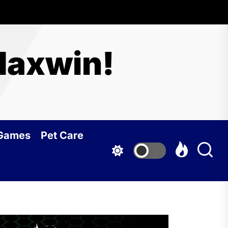
 Maxwin!
 Games
Pet Care