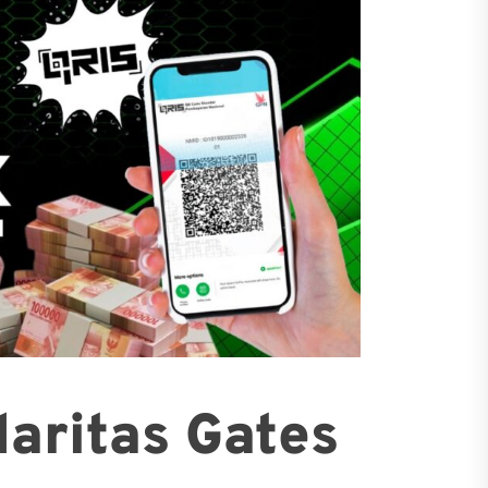
aritas Gates