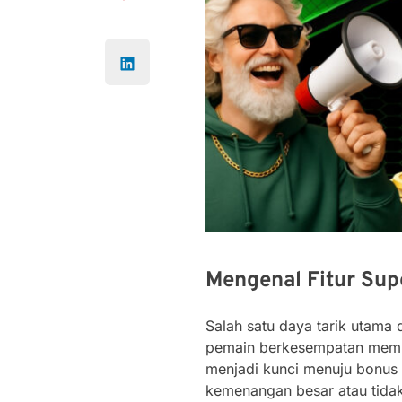
Mengenal Fitur Sup
Salah satu daya tarik utama 
pemain berkesempatan membuk
menjadi kunci menuju bonus b
kemenangan besar atau tidak