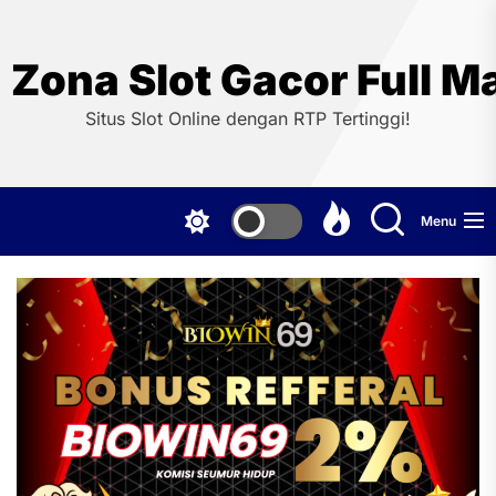
Skip
to
the
Zona Slot Gacor Full M
content
Situs Slot Online dengan RTP Tertinggi!
Menu