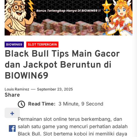
BIOWIN69
SLOT TERPERCAYA
Black Bull Tips Main Gacor
dan Jackpot Beruntun di
BIOWIN69
Louis Ramirez
September 23, 2025
Share
Read Time:
3 Minute, 9 Second
Permainan slot online terus berkembang, dan
salah satu game yang mencuri perhatian adalah
Black Bull. Slot bertema koboi ini memiliki daya