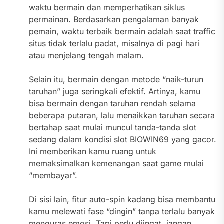
waktu bermain dan memperhatikan siklus
permainan. Berdasarkan pengalaman banyak
pemain, waktu terbaik bermain adalah saat traffic
situs tidak terlalu padat, misalnya di pagi hari
atau menjelang tengah malam.
Selain itu, bermain dengan metode “naik-turun
taruhan” juga seringkali efektif. Artinya, kamu
bisa bermain dengan taruhan rendah selama
beberapa putaran, lalu menaikkan taruhan secara
bertahap saat mulai muncul tanda-tanda slot
sedang dalam kondisi slot BIOWIN69 yang gacor.
Ini memberikan kamu ruang untuk
memaksimalkan kemenangan saat game mulai
“membayar”.
Di sisi lain, fitur auto-spin kadang bisa membantu
kamu melewati fase “dingin” tanpa terlalu banyak
menguras emosi. Tapi perlu diingat, jangan