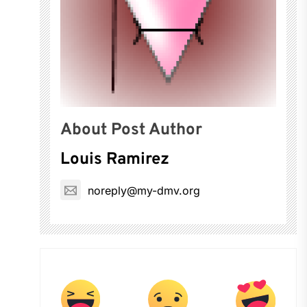
About Post Author
Louis Ramirez
noreply@my-dmv.org