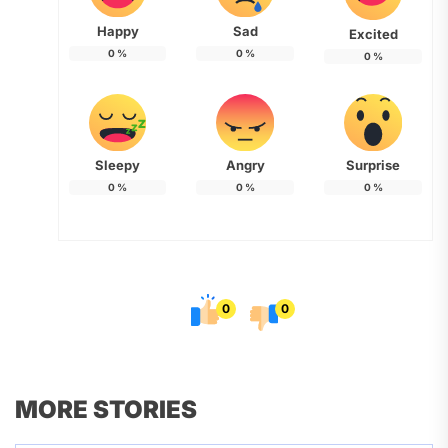
Happy
Sad
Excited
0
%
0
%
0
%
Sleepy
Angry
Surprise
0
%
0
%
0
%
0
0
MORE STORIES