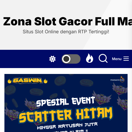
Skip
to
the
Zona Slot Gacor Full M
content
Situs Slot Online dengan RTP Tertinggi!
Menu