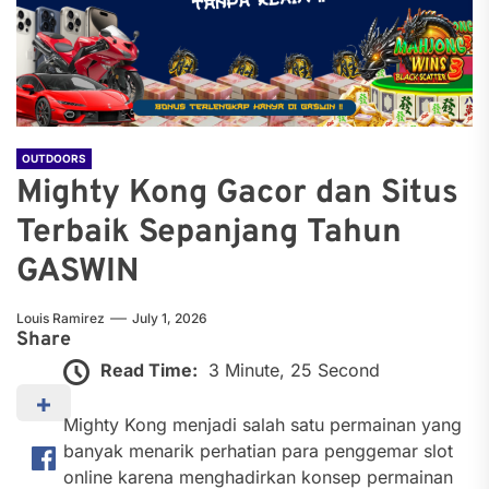
OUTDOORS
Mighty Kong Gacor dan Situs
Terbaik Sepanjang Tahun
GASWIN
Louis Ramirez
July 1, 2026
Share
Read Time:
3 Minute, 25 Second
Mighty Kong menjadi salah satu permainan yang
banyak menarik perhatian para penggemar slot
online karena menghadirkan konsep permainan