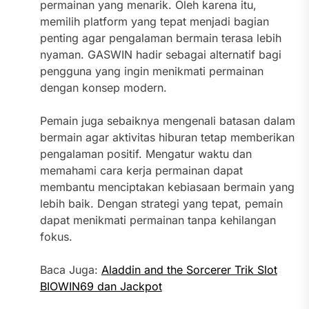
permainan yang menarik. Oleh karena itu,
memilih platform yang tepat menjadi bagian
penting agar pengalaman bermain terasa lebih
nyaman. GASWIN hadir sebagai alternatif bagi
pengguna yang ingin menikmati permainan
dengan konsep modern.
Pemain juga sebaiknya mengenali batasan dalam
bermain agar aktivitas hiburan tetap memberikan
pengalaman positif. Mengatur waktu dan
memahami cara kerja permainan dapat
membantu menciptakan kebiasaan bermain yang
lebih baik. Dengan strategi yang tepat, pemain
dapat menikmati permainan tanpa kehilangan
fokus.
Baca Juga:
Aladdin and the Sorcerer Trik Slot
BIOWIN69 dan Jackpot