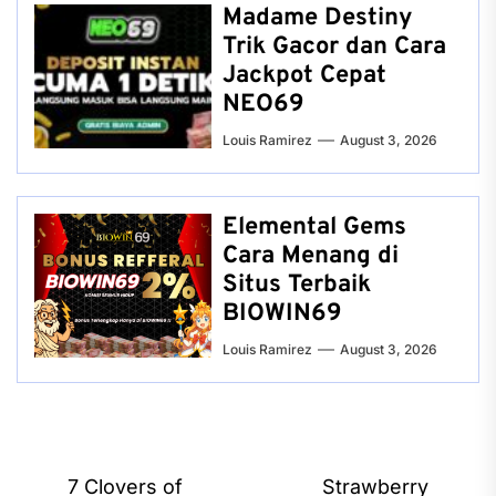
Madame Destiny
Trik Gacor dan Cara
Jackpot Cepat
NEO69
Louis Ramirez
August 3, 2026
Elemental Gems
Cara Menang di
Situs Terbaik
BIOWIN69
Louis Ramirez
August 3, 2026
Post
7 Clovers of
Strawberry