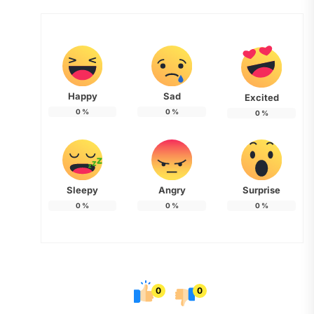
Happy
Sad
Excited
0
%
0
%
0
%
Sleepy
Angry
Surprise
0
%
0
%
0
%
0
0