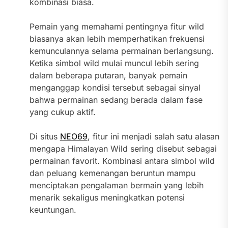
kombinasi biasa.
Pemain yang memahami pentingnya fitur wild
biasanya akan lebih memperhatikan frekuensi
kemunculannya selama permainan berlangsung.
Ketika simbol wild mulai muncul lebih sering
dalam beberapa putaran, banyak pemain
menganggap kondisi tersebut sebagai sinyal
bahwa permainan sedang berada dalam fase
yang cukup aktif.
Di situs
NEO69
, fitur ini menjadi salah satu alasan
mengapa Himalayan Wild sering disebut sebagai
permainan favorit. Kombinasi antara simbol wild
dan peluang kemenangan beruntun mampu
menciptakan pengalaman bermain yang lebih
menarik sekaligus meningkatkan potensi
keuntungan.