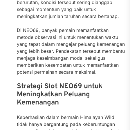
berurutan, kondisi tersebut sering dianggap
sebagai momentum yang baik untuk
meningkatkan jumlah taruhan secara bertahap.
Di NEO69, banyak pemain memanfaatkan
metode observasi ini untuk menentukan waktu
yang tepat dalam mengejar peluang kemenangan
yang lebih besar. Pendekatan tersebut membantu
menjaga keseimbangan modal sekaligus
memberikan kesempatan untuk memanfaatkan
potensi permainan secara maksimal.
Strategi Slot NEO69 untuk
Meningkatkan Peluang
Kemenangan
Keberhasilan dalam bermain Himalayan Wild
tidak hanya bergantung pada keberuntungan