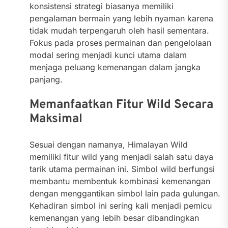
konsistensi strategi biasanya memiliki
pengalaman bermain yang lebih nyaman karena
tidak mudah terpengaruh oleh hasil sementara.
Fokus pada proses permainan dan pengelolaan
modal sering menjadi kunci utama dalam
menjaga peluang kemenangan dalam jangka
panjang.
Memanfaatkan Fitur Wild Secara
Maksimal
Sesuai dengan namanya, Himalayan Wild
memiliki fitur wild yang menjadi salah satu daya
tarik utama permainan ini. Simbol wild berfungsi
membantu membentuk kombinasi kemenangan
dengan menggantikan simbol lain pada gulungan.
Kehadiran simbol ini sering kali menjadi pemicu
kemenangan yang lebih besar dibandingkan