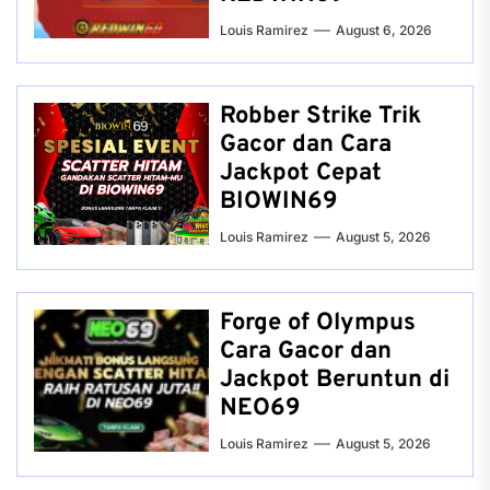
Louis Ramirez
August 6, 2026
Robber Strike Trik
Gacor dan Cara
Jackpot Cepat
BIOWIN69
Louis Ramirez
August 5, 2026
Forge of Olympus
Cara Gacor dan
Jackpot Beruntun di
NEO69
Louis Ramirez
August 5, 2026