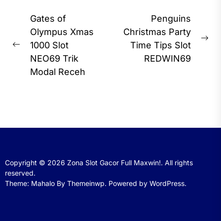
Post
Gates of
Penguins
navigation
Olympus Xmas
Christmas Party
Ne
1000 Slot
Time Tips Slot
Previous
pos
NEO69 Trik
REDWIN69
post:
Modal Receh
Copyright © 2026
Zona Slot Gacor Full Maxwin!.
All rights
reserved.
Theme: Mahalo By
Themeinwp.
Powered by
WordPress.