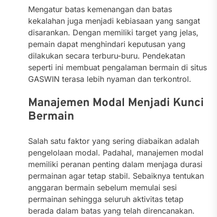
Mengatur batas kemenangan dan batas
kekalahan juga menjadi kebiasaan yang sangat
disarankan. Dengan memiliki target yang jelas,
pemain dapat menghindari keputusan yang
dilakukan secara terburu-buru. Pendekatan
seperti ini membuat pengalaman bermain di situs
GASWIN terasa lebih nyaman dan terkontrol.
Manajemen Modal Menjadi Kunci
Bermain
Salah satu faktor yang sering diabaikan adalah
pengelolaan modal. Padahal, manajemen modal
memiliki peranan penting dalam menjaga durasi
permainan agar tetap stabil. Sebaiknya tentukan
anggaran bermain sebelum memulai sesi
permainan sehingga seluruh aktivitas tetap
berada dalam batas yang telah direncanakan.