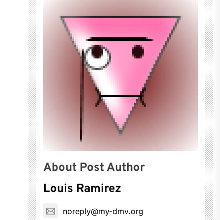
About Post Author
Louis Ramirez
noreply@my-dmv.org