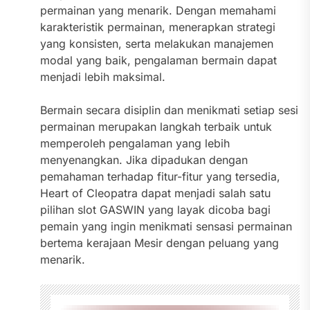
permainan yang menarik. Dengan memahami
karakteristik permainan, menerapkan strategi
yang konsisten, serta melakukan manajemen
modal yang baik, pengalaman bermain dapat
menjadi lebih maksimal.
Bermain secara disiplin dan menikmati setiap sesi
permainan merupakan langkah terbaik untuk
memperoleh pengalaman yang lebih
menyenangkan. Jika dipadukan dengan
pemahaman terhadap fitur-fitur yang tersedia,
Heart of Cleopatra dapat menjadi salah satu
pilihan slot GASWIN yang layak dicoba bagi
pemain yang ingin menikmati sensasi permainan
bertema kerajaan Mesir dengan peluang yang
menarik.