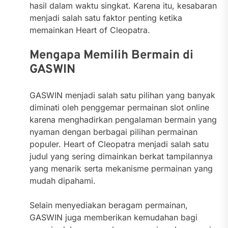
hasil dalam waktu singkat. Karena itu, kesabaran
menjadi salah satu faktor penting ketika
memainkan Heart of Cleopatra.
Mengapa Memilih Bermain di
GASWIN
GASWIN menjadi salah satu pilihan yang banyak
diminati oleh penggemar permainan slot online
karena menghadirkan pengalaman bermain yang
nyaman dengan berbagai pilihan permainan
populer. Heart of Cleopatra menjadi salah satu
judul yang sering dimainkan berkat tampilannya
yang menarik serta mekanisme permainan yang
mudah dipahami.
Selain menyediakan beragam permainan,
GASWIN juga memberikan kemudahan bagi