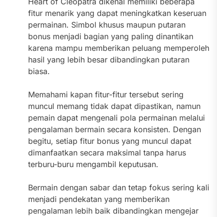
Heart of Cleopatra dikenal memiliki beberapa
fitur menarik yang dapat meningkatkan keseruan
permainan. Simbol khusus maupun putaran
bonus menjadi bagian yang paling dinantikan
karena mampu memberikan peluang memperoleh
hasil yang lebih besar dibandingkan putaran
biasa.
Memahami kapan fitur-fitur tersebut sering
muncul memang tidak dapat dipastikan, namun
pemain dapat mengenali pola permainan melalui
pengalaman bermain secara konsisten. Dengan
begitu, setiap fitur bonus yang muncul dapat
dimanfaatkan secara maksimal tanpa harus
terburu-buru mengambil keputusan.
Bermain dengan sabar dan tetap fokus sering kali
menjadi pendekatan yang memberikan
pengalaman lebih baik dibandingkan mengejar